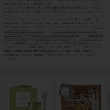
navideño. ¡Compra ahora online!
Comprar
Alissi Brontë Pack Navidad Be Wow Polivitaminic Crema
Medianoche + Contorno
por
64,95
€
. Producto en stock, recogida en
tienda.
Precio, información, características e imágenes de
Alissi Brontë
Pack Navidad Be Wow Polivitaminic Crema Medianoche +
Contorno
referencia 058484800, pertenece a las categorías
Crema
Facial Hidratante y Nutritiva
(287),
Crema Antiedad, Antiarrugas y
Reafirmante
(388),
Cremas Piel Mixta/Grasa y Acné
(152),
Pack Alissi
Brontë y Thalissi
(41),
Cremas con Vitamina C
(83),
Contorno Bolsas
(97) y
Contorno Anti-Ojeras
(101) y a la marca
Alissi Brontë
(105).
Encuentra productos relacionados y de similares características a
Alissi Brontë Pack Navidad Be Wow Polivitaminic Crema
Medianoche + Contorno
en "Packs Ahorro", "Pack Alissi Brontë y
Thalissi".