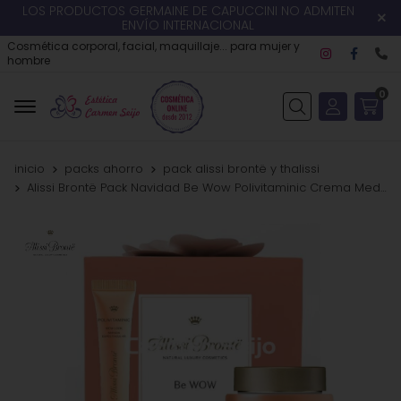
LOS PRODUCTOS GERMAINE DE CAPUCCINI NO ADMITEN
ENVÍO INTERNACIONAL
Cosmética corporal, facial, maquillaje... para mujer y
hombre
0
Buscar
inicio
packs ahorro
pack alissi brontë y thalissi
Alissi Brontë Pack Navidad Be Wow Polivitaminic Crema Medianoche + Contorno