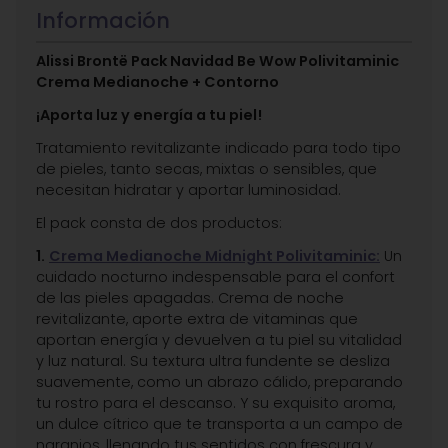
Información
Alissi Brontë Pack Navidad Be Wow Polivitaminic
Crema Medianoche + Contorno
¡Aporta luz y energía a tu piel!
Tratamiento revitalizante indicado para todo tipo
de pieles, tanto secas, mixtas o sensibles, que
necesitan hidratar y aportar luminosidad.
El pack consta de dos productos:
1.
Crema Medianoche Midnight Polivitaminic:
Un
cuidado nocturno indespensable para el confort
de las pieles apagadas. Crema de noche
revitalizante, aporte extra de vitaminas que
aportan energía y devuelven a tu piel su vitalidad
y luz natural. Su textura ultra fundente se desliza
suavemente, como un abrazo cálido, preparando
tu rostro para el descanso. Y su exquisito aroma,
un dulce cítrico que te transporta a un campo de
naranjos, llenando tus sentidos con frescura y