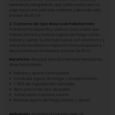
serenidad, asegurando que cada noche sea un
viaje hacia una piel más radiante y llena de vida.
Envase de 50 ml.
2. Contorno de Ojos Wow Look Polivitaminic
:
Tratamiento específico para la zona ocular que
hidrata, ilumina y reduce signos de fatiga como
bolsas y ojeras. Su fórmula suave con vitamina C y
extractos botánicos mejora la microcirculación y
aporta frescura inmediata. Envase de 15 ml.
Beneficios
del pack Alissi Brontë Pack Navidad Be
Wow Polivitaminic:
Hidrata y aporta luminosidad .
Combate signos de fatiga y envejecimiento.
+ 90% de ingredientes naturales.
Apta para todo tipo de pieles.
Tratamiento intensivo noche.
Reduce signos de fatiga, bolsas y ojeras.
Aplicación
: En Estética Carmen Seijo te