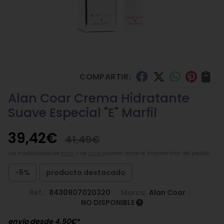
COMPARTIR:
Alan Coar Crema Hidratante
Suave Especial "E" Marfil
39,42
€
41,49
€
Las modalidades de
envío
y de
pago
pueden variar el importe final del pedido.
-5%
producto destacado
Ref.:
8430907020320
Marca:
Alan Coar
NO DISPONIBLE
envío desde
4,50
€
*