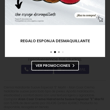
Especial "E" Marfil
Especial A Marfil
41,49€
39,42€
45,05€
40,54€
Comprar
Comprar
¿Alguna duda? ¿Necesitas
REGALO ESPONJA DESMAQUILLANTE
asesoramiento?
Ponte en contacto con nosotros y
resolveremos tus dudas.
VER PROMOCIONES
982 201 221
ENVIAR EMAIL
Crema Hidratante Suave Especial “E” Marfil - Alan Coar. Crema
hidratante suave para todo tipo de pieles. Aporta hidratación,
elasticidad y confort diario con una textura ligera y agradable.
Comprar
Alan Coar Crema Hidratante Suave Especial "E" Marfil
con 5,00% de descuento por
39,42
€
(antes
41,49
€
). Producto no
disponible, recogida en tienda.