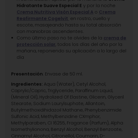
Hidratante Suave Especial E
y por la noche
Crema Nutritiva Visón Especial A
o
Crema
Reafirmante Cogelvit
en rostro, cuello y
escote, masajeando hasta su total absorción
con maniobras ascendentes.
Como último paso no te olvides de la
crema de
protección solar
, todos los días del año por la
mañana, reponiendo su aplicación a lo largo del
día
Presentación
: Envase de 50 ml.
Ingredientes:
Aqua (Water), Cetyl Alcohol,
Caprylic/Capric, Triglyceride, Paraffinum Liquid,
(Mineral Oil), Hydrolized Of Elastine, Glicerin, Glyceril
Stearate, Sodium Laurylsuphate, Allantoin,
Butylmethoxidihidazoil Mathane, Phenybenzimide
Sulfonic Acid, Methylbenzidine CXmphor,
Methylparaben, CI 16255, Fragance (Parfum), Alpha
Isomethylionona, Benzyl Alcohol, Benzyl Benzoate,
Cinnamyl Alcohol, Citronellol, Coumarin, D-