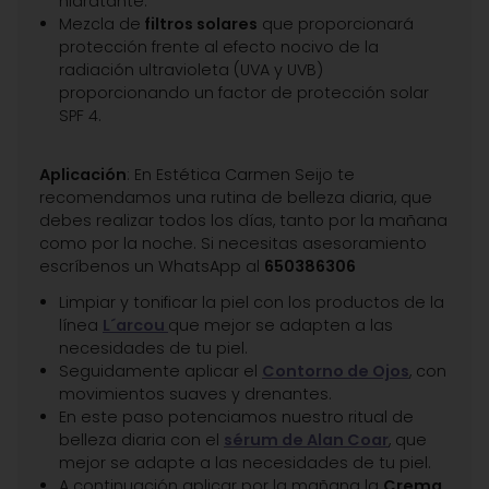
hidratante.
Mezcla de
filtros solares
que proporcionará
protección frente al efecto nocivo de la
radiación ultravioleta (UVA y UVB)
proporcionando un factor de protección solar
SPF 4.
Aplicación
: En Estética Carmen Seijo te
recomendamos una rutina de belleza diaria, que
debes realizar todos los días, tanto por la mañana
como por la noche. Si necesitas asesoramiento
escríbenos un WhatsApp al
650386306
Limpiar y tonificar la piel con los productos de la
línea
L´arcou
que mejor se adapten a las
necesidades de tu piel.
Seguidamente aplicar el
Contorno de Ojos
, con
movimientos suaves y drenantes.
En este paso potenciamos nuestro ritual de
belleza diaria con el
sérum de Alan Coar
, que
mejor se adapte a las necesidades de tu piel.
A continuación aplicar por la mañana la
Crema