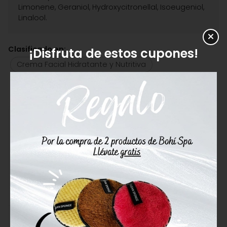
Limonene, Geraniol, Hydroxycitronellal, Isoeugeniol,
Linalool.
Clasificado en:
¡Disfruta de estos cupones!
Crema Facial Hidratante y Nutritiva
Crema Piel Sensible
Alan Coar
Alan Coar Crema
Alan Coar Crema
Hidratante Suave
Nutritiva Antiedad Visón