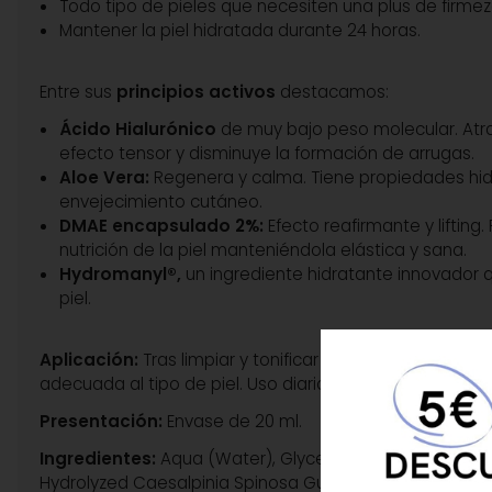
Todo tipo de pieles que necesiten una plus de firmez
Mantener la piel hidratada durante 24 horas.
Entre sus
principios activos
destacamos:
Ácido Hialurónico
de muy bajo peso molecular. Atrav
efecto tensor y disminuye la formación de arrugas.
Aloe Vera:
Regenera y calma. Tiene propiedades hidra
envejecimiento cutáneo.
DMAE encapsulado 2%:
Efecto reafirmante y lifting
nutrición de la piel manteniéndola elástica y sana.
Hydromanyl®,
un ingrediente hidratante innovador q
piel.
Aplicación:
Tras limpiar y tonificar el rostro, aplicar 
adecuada al tipo de piel. Uso diario día y/o noche.
Presentación:
Envase de 20 ml.
Ingredientes:
Aqua (Water), Glycerin, Sorbitol, Lecith
Hydrolyzed Caesalpinia Spinosa Gum, Xanthan Gum, Sod