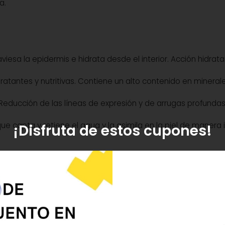
a.
iesa la epidermis e hidrata desde el interior. Acción hidrat
tantes y nutritivas. Contiene un alto contenido en minerale
. Reducción de las líneas de expresión y de arrugas profundas
ue capta y retiene el agua y la asimila en la piel de manera
¡Disfruta de estos cupones!
en rostro, cuello y escote, mediante un ligero masaje hasta su
in, 1,2-Hexanediol, Phenoxyethanol, Aloe Barbadensis Leaf Jui
ium Hydroxide, Sodium Phytate, Caesalpinia Spinosa Gum, Et