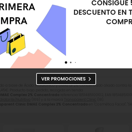
Ferment, Saccharomyces/Magnesium Ferment, Saccharomyc
REGALO ES
DESMAQUIL
gas/Reafirmante
Sérum Acido Hialurónico
Sérum Hidr
amiento?
s tus dudas.
VER PROMOCIONES
 base de Ácido Hialurónico y DMAE al 2%. Concentrado aliado contra la flac
,45
€
. Producto bajo pedido, recogida en tienda.
c DMAE Complex 2% Concentrado
referencia 1851485100102, EAN 1851485100
dratante/Nutritivo
(169) y a la marca
Transparent Clinic
(18).
sparent Clinic DMAE Complex 2% Concentrado
en "Cosmética Facial", "Sé