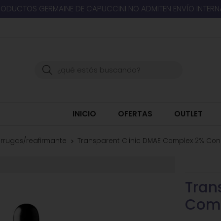
RODUCTOS GERMAINE DE CAPUCCINI NO ADMITEN ENVÍO INTER
Buscar
INICIO
OFERTAS
OUTLET
rrugas/reafirmante
Transparent Clinic DMAE Complex 2% Co
Tran
Comp