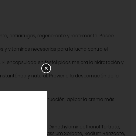
ante, antiarrugas, regenerante y reafirmante. Posee
s y vitaminas necesarias para la lucha contra el
. El encapsulado en fosfolípidos mejora la hidratación y
 instantánea y natural. Previene la descamación de la
 tota absorción. A continuación, aplicar la crema más
ce, Sodium Hyaluronate, Dimethylaminoethanol Tartrate,
hylhexylglycerin, Potassium Sorbate, Sodium Benzoate,