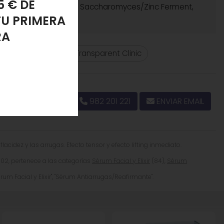
es/Silicon Ferment, Saccharomyces/Zinc Ferment,
PONJA
LANTE
atante/Nutritivo
Transparent Clinic
982 201 221
ENVIAR EMAIL
idez y las arrugas. Efecto tensor y efecto lifting inmediato.
102, pertenece a las categorías
Sérum Facial y Elixir
(84),
Sérum
rum Facial y Elixir", "Sérum Antiarrugas/Reafirmante".