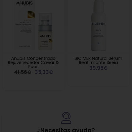
Anubis Concentrado
BIO MER Natural Sérum
Rejuvenecedor Caviar &
Reafirmante Sireia
Pearl
39,95€
41,56€
35,33€
¿Necesitas ayuda?