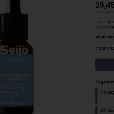
29,4
Las modalida
Ref.:
1851
BAJO PED
envío de
Cantida
Cupones
Consi
5% de