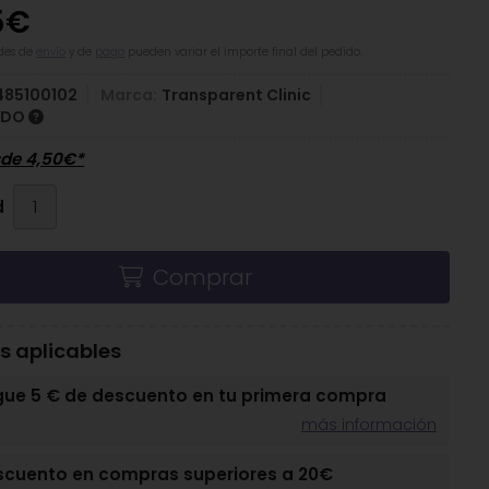
5
€
des de
envío
y de
pago
pueden variar el importe final del pedido.
485100102
Marca:
Transparent Clinic
IDO
sde
4,50
€
*
d
Comprar
 aplicables
gue 5 € de descuento en tu primera compra
más información
scuento en compras superiores a 20€