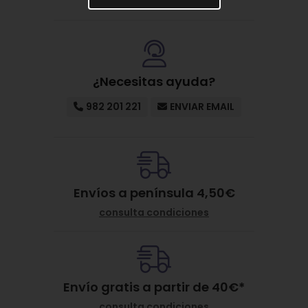
¿Necesitas ayuda?
982 201 221
ENVIAR EMAIL
Envíos a península 4,50€
consulta condiciones
Envío gratis a partir de
40
€
*
consulta condiciones