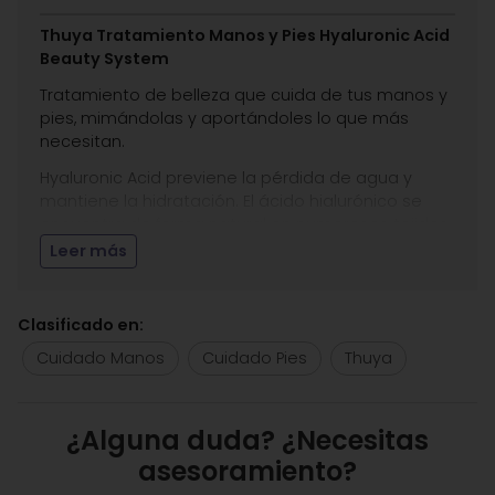
Thuya Tratamiento Manos y Pies Hyaluronic Acid
Beauty System
Tratamiento de belleza que cuida de tus manos y
pies, mimándolas y aportándoles lo que más
necesitan.
Hyaluronic Acid previene la pérdida de agua y
mantiene la hidratación. El ácido hialurónico se
encuentra de forma natural en numerosos tejidos
del cuerpo humano. Su propiedad más
Leer más
importante es la capacidad de atraer y regenerar
el agua, manteniendo los tejidos en buenas
condiciones.
Clasificado en:
Indicado para todo tipo de pieles ásperas,
Cuidado Manos
Cuidado Pies
Thuya
tirantes, descamadas o agrietadas.
Producto vegano.
¿Alguna duda? ¿Necesitas
Aplicación
: Estética Carmen Seijo te recomienda
asesoramiento?
utilizar una vez a la semana el exfoliante
Bamboo