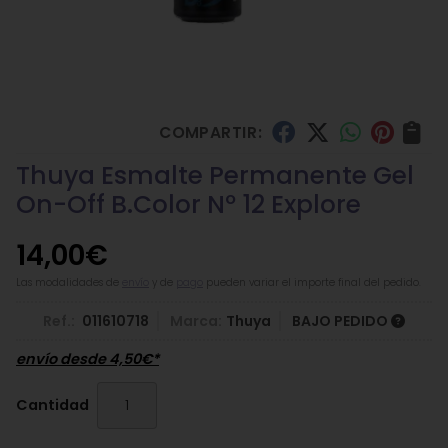
COMPARTIR:
Thuya Esmalte Permanente Gel
On-Off B.Color Nº 12 Explore
14,00
€
Las modalidades de
envío
y de
pago
pueden variar el importe final del pedido.
Ref.:
011610718
Marca:
Thuya
BAJO PEDIDO
envío desde
4,50
€
*
Cantidad