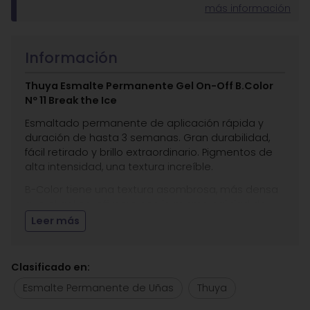
más información
Información
Thuya Esmalte Permanente Gel On-Off B.Color
Nº 11 Break the Ice
Esmaltado permanente de aplicación rápida y
duración de hasta 3 semanas. Gran durabilidad,
fácil retirado y brillo extraordinario. Pigmentos de
alta intensidad, una textura increíble.
B-Color tiene una textura asombrosa, más densa
que el gel on-off, pero con la misma calidad de
siempre a un precio irresistible.
Leer más
Break the Ice pertenece a la colección Wildlife.
Descubre el lado salvaje de la vida, colores
Clasificado en:
vibrantes, frescos y divertidos
Esmalte Permanente de Uñas
Thuya
Producto vegano.