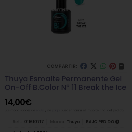
COMPARTIR:
Thuya Esmalte Permanente Gel
On-Off B.Color Nº 11 Break the Ice
14,00
€
Las modalidades de
envío
y de
pago
pueden variar el importe final del pedido.
Ref.:
011610717
Marca:
Thuya
BAJO PEDIDO