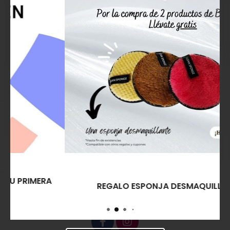
Thuya Esmalte
Thuya Esmalte
Permanente Gel On-Off
Permanente Gel On-Off
B.Color Nº 21 Wish
Cream
14,00€
19,90€
Comprar
Comprar
REGALO ESPONJA DESMAQUILLANTE