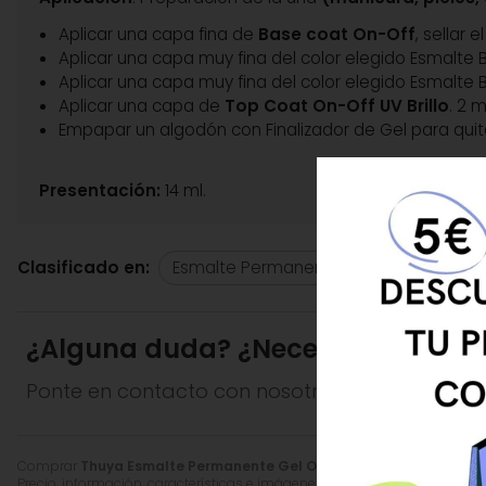
Aplicar una capa fina de
Base coat On-Off
, sellar 
Aplicar una capa muy fina del color elegido Esmalte 
Aplicar una capa muy fina del color elegido Esmalte 
Aplicar una capa de
Top Coat On-Off UV Brillo
. 2 
Empapar un algodón con Finalizador de Gel para quit
Presentación:
14 ml.
Clasificado en:
Esmalte Permanente de Uñas
Thu
CONSIGUE 5 € DE
¿Alguna duda? ¿Necesitas asesor
UENTO EN TU PRIMERA
Ponte en contacto con nosotros y resolveremo
COMPRA
Comprar
Thuya Esmalte Permanente Gel On-Off B.Color Nº 1 Love 
Precio, información, características e imágenes de
Thuya Esmalte Perm