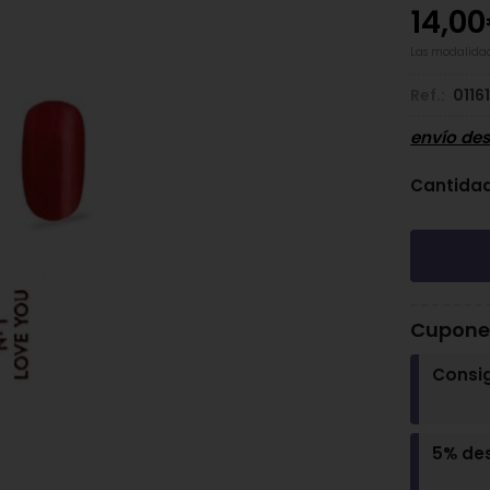
14,00
Las modalida
Ref.:
0116
envío de
Cantida
Cupones
Consi
5% de