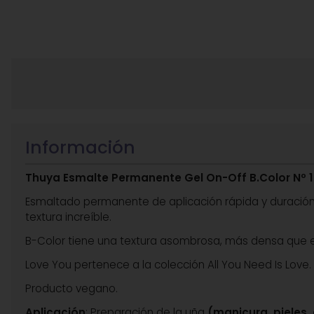
Información
Thuya Esmalte Permanente Gel On-Off B.Color Nº 1
Esmaltado permanente de aplicación rápida y duración de
textura increíble.
B-Color tiene una textura asombrosa, más densa que el 
Love You pertenece a la colección All You Need Is Love. 
Producto vegano.
Aplicación
: Preparación de la uña
(manicura, pieles,