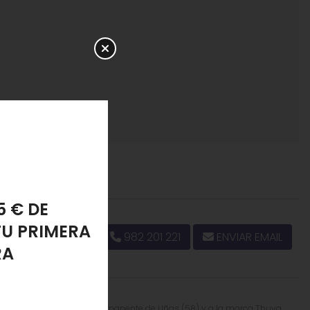
PONJA
982 201 221
ENVIAR EMAIL
LANTE
 a la categoría
Esmalte Permanente de Uñas
(58) y a la marca
Thuya