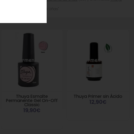
s", "Esmalte Permanente de Uñas".
Thuya Esmalte
Thuya Primer sin Ácido
Permanente Gel On-Off
12,90€
Classic
19,90€