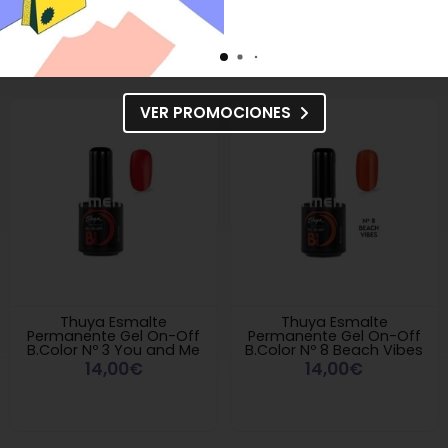
a Esmalte Permanente Gel On-Off B.Color Nº 1 Love You
en "Pies y Mano
VER PROMOCIONES
Thuya Esmalte
Thuya Esmalte
Permanente Gel On-Off
Permanente Gel On-Off
B.Color Nº 3 You and Me
B.Color Nº 8 Beach Vibes
14,00€
14,00€