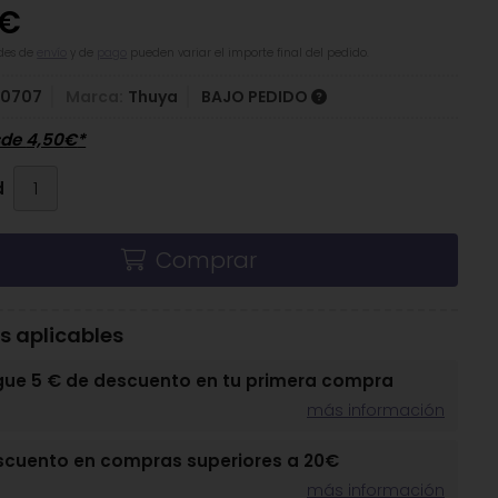
€
des de
envío
y de
pago
pueden variar el importe final del pedido.
10707
Marca:
Thuya
BAJO PEDIDO
sde
4,50
€
*
d
Comprar
 aplicables
gue 5 € de descuento en tu primera compra
más información
scuento en compras superiores a 20€
más información