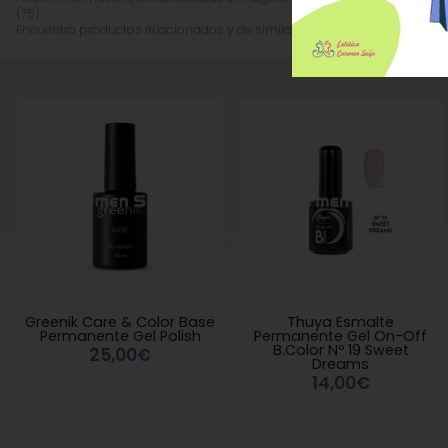
(75).
Encuentra productos relacionados y de similares características a
Thuy
Greenik Care & Color Base
Thuya Esmalte
Permanente Gel Polish
Permanente Gel On-Off
B.Color Nº 19 Sweet
25,00€
Dreams
14,00€