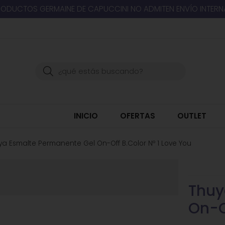
RODUCTOS GERMAINE DE CAPUCCINI NO ADMITEN ENVÍO INTER
Buscar
INICIO
OFERTAS
OUTLET
ya Esmalte Permanente Gel On-Off B.Color Nº 1 Love You
Thuy
On-O