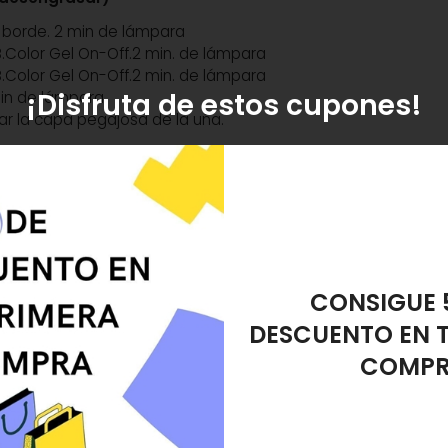
el borde. 2 min de lámpara
B.Color Gel On-Off.2 min. de lámpara
B.Color Gel On-Off.2 min. de lámpara
¡Disfruta de estos cupones!
min de lámpara.
ar la capa pegajosa de la uña.
ya
REGALO ES
amiento?
DESMAQUIL
s tus dudas.
You
por
14,00
€
. Producto bajo pedido, recogida en tienda.
anente Gel On-Off B.Color Nº 1 Love You
referencia 011610707, pertenece