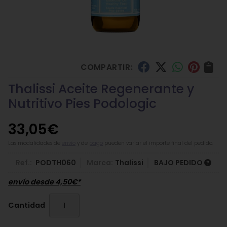
COMPARTIR:
Thalissi Aceite Regenerante y
Nutritivo Pies Podologic
33,05
€
Las modalidades de
envío
y de
pago
pueden variar el importe final del pedido.
Ref.:
PODTH060
Marca:
Thalissi
BAJO PEDIDO
envío desde
4,50
€
*
Cantidad