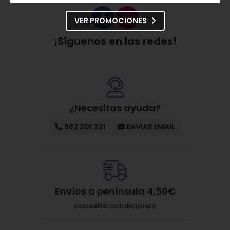
Oil), Prunus Amygdalus Dulcis (Sweet Almond) Oil,
Limonene, Citrus Limon (Lemon Peel Oil, Citrus
VER PROMOCIONES
Aurantium Dulcis (Sinensis Sweet Orange) Peel Oil,
Lavandula Angustifolia (Lavender) Oil, Myristica
¡Síguenos en las redes!
Fragans (Nutmeg) Kernel Oil, Citrus Aurantium
Amara (Bitter Orange) Flower Oil, Melaleuca
Alternifolia (Tea Tree) Leaf Oil, Mentha Piperita
(Peppermint) Oil, Menthol, Caprylic/Capric
Triglyceride, Salvia Lavandulifolia Herb (Leaf) Oil,
Coriandrum Sativum (Coriander) Seed Oil, Plankton
¿Necesitas ayuda?
Extract, Linalool, Citral, Geraniol, Eugenol, Coumarin,
Citronellol.
982 201 221
ENVIAR EMAIL
Envíos a península 4,50€
consulta condiciones