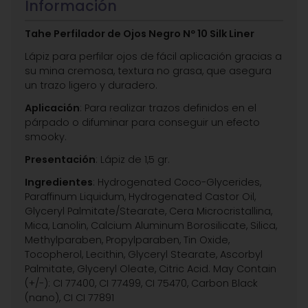
Información
Tahe Perfilador de Ojos Negro Nº 10 Silk Liner
Lápiz para perfilar ojos de fácil aplicación gracias a
su mina cremosa, textura no grasa, que asegura
un trazo ligero y duradero.
Aplicación
: Para realizar trazos definidos en el
párpado o difuminar para conseguir un efecto
smooky.
Presentación
: Lápiz de 1,5 gr.
Ingredientes
: Hydrogenated Coco-Glycerides,
Paraffinum Liquidum, Hydrogenated Castor Oil,
Glyceryl Palmitate/Stearate, Cera Microcristallina,
Mica, Lanolin, Calcium Aluminum Borosilicate, Silica,
Methylparaben, Propylparaben, Tin Oxide,
Tocopherol, Lecithin, Glyceryl Stearate, Ascorbyl
Palmitate, Glyceryl Oleate, Citric Acid. May Contain
(+/-): CI 77400, CI 77499, CI 75470, Carbon Black
(nano), CI CI 77891