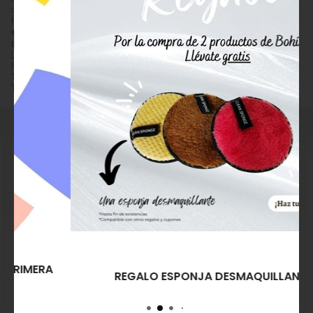
descatalogado, recogida en tienda.
Precio, información, características e imágenes de
Tahe Perfilador
de Ojos Negro Nº 10 Silk Liner**
referencia 8432666055240,
pertenece a las categorías
¡¡Últimas Unidades!!
(178) y
Perfilador de
Ojos / Eyeliner
(21) y a la marca
Tahe
(118).
Encuentra productos relacionados y de similares características a
Tahe Perfilador de Ojos Negro Nº 10 Silk Liner**
en "Maquillaje",
"Maquillaje de Ojos", "Perfilador de Ojos / Eyeliner".
REGALO ESPONJA DESMAQUILLANTE
Nee Make Up Milano
Nee Make Up Milano
Delineador Ojos Coppery
Delineador Ojos Negro
Bronze "All Eyes On Me"
Intenso "All Eyes On Me"