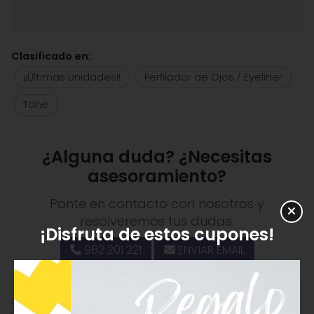
Clasificado en:
¡¡Últimas Unidades!!
Perfilador de Ojos / Eyeliner
Tahe
¿Alguna duda? ¿Necesitas
asesoramiento?
Ponte en contacto con nosotros y
resolveremos tus dudas.
¡Disfruta de estos cupones!
982 201 221
ENVIAR EMAIL
Comprar
Tahe Perfilador de Ojos Negro Nº 10 Silk Liner**
en outlet
con 40,00% de descuento por
1,77
€
(antes
2,95
€
). Producto