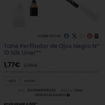
COMPARTIR:
Tahe Perfilador de Ojos Negro Nº
10 Silk Liner**
1,77
€
2,95
€
Las modalidades de
envío
y de
pago
pueden variar el importe final del pedido.
-40%
outlet
Ref.:
8432666055240
Marca:
Tahe
DESCATALOGADO
envío desde
4,50
€
*