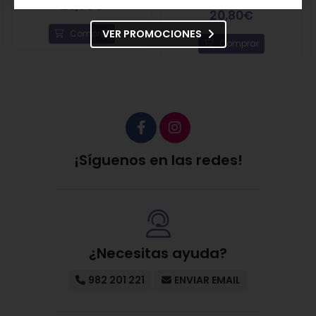
Sensual Chic
20,80€
20,80€
VER PROMOCIONES
Comprar
Comprar
¡Síguenos en las redes!
¿Necesitas ayuda?
982 201 221
ENVIAR EMAIL