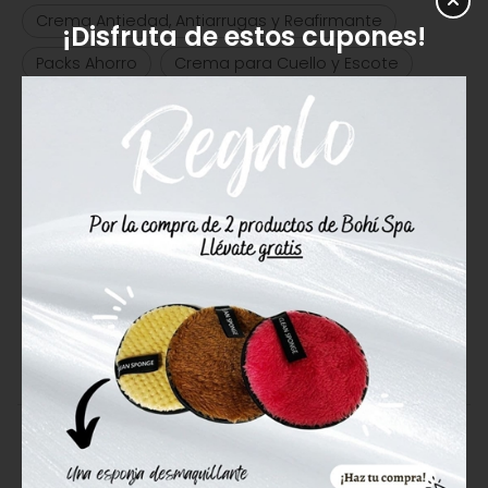
Crema Antiedad, Antiarrugas y Reafirmante
¡Disfruta de estos cupones!
Packs Ahorro
Crema para Cuello y Escote
Sérum Antiarrugas/Reafirmante
Sérum Hidratante/Nutritivo
Contorno Bolsas
Contorno Anti-Ojeras
Contorno Reafirmante/ Antiedad
Hidratante Labios
Desmaquillante / Tónico vegano
Crema y Sérum con Exosomas
NEOXOMA
¿Alguna duda? ¿Necesitas
asesoramiento?