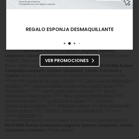
Ponte en contacto con nosotros y
resolveremos tus dudas.
982 201 221
ENVIAR EMAIL
REGALO ESPONJA DESMAQUILLANTE
Comprar
NEOXOMA Rutina Completa Longevity System:
Limpiador, Sérum, Contorno y Crema
en oferta por
139,00
€
(antes
VER PROMOCIONES
174,60
€
). Producto en stock, recogida en tienda.
Precio, información, características e imágenes de
NEOXOMA Rutina
Completa Longevity System: Limpiador, Sérum, Contorno y
Crema
referencia 58048NEO, EAN 848489014074, pertenece a las
categorías
Contorno de Ojos y Labios
(65),
Crema Facial Hidratante y
Nutritiva
(287),
Crema Antiedad, Antiarrugas y Reafirmante
(388),
Packs Ahorro
(362),
Crema para Cuello y Escote
(35),
Sérum
Antiarrugas/Reafirmante
(287),
Sérum Hidratante/Nutritivo
(169),
Contorno Bolsas
(97),
Contorno Anti-Ojeras
(101),
Contorno
Reafirmante/ Antiedad
(112),
Hidratante Labios
(41),
Desmaquillante /
Tónico vegano
(34) y
Crema y Sérum con Exosomas
(19) y a la
marca
NEOXOMA
(5).
Encuentra productos relacionados y de similares características a
NEOXOMA Rutina Completa Longevity System: Limpiador, Sérum,
Contorno y Crema
en "Packs Ahorro".