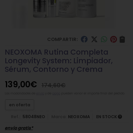
COMPARTIR:
NEOXOMA Rutina Completa
Longevity System: Limpiador,
Sérum, Contorno y Crema
139,00
€
174,60
€
Las modalidades de
envío
y de
pago
pueden variar el importe final del pedido.
en oferta
Ref.:
58048NEO
Marca:
NEOXOMA
EN STOCK
envío gratis*