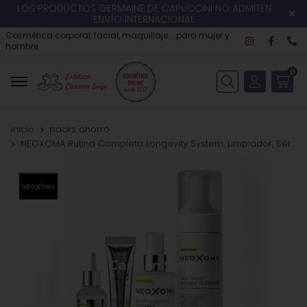
LOS PRODUCTOS GERMAINE DE CAPUCCINI NO ADMITEN
ENVÍO INTERNACIONAL
Cosmética corporal, facial, maquillaje... para mujer y
hombre
0
Buscar
inicio
packs ahorro
NEOXOMA Rutina Completa Longevity System: Limpiador, Sérum, Contorno y Crema