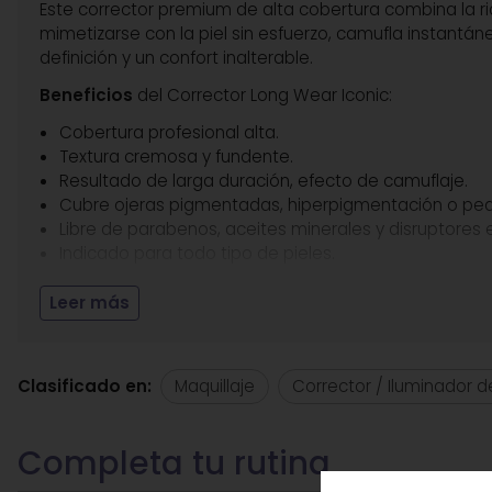
Este corrector premium de alta cobertura combina la r
mimetizarse con la piel sin esfuerzo, camufla instan
definición y un confort inalterable.
Beneficios
del Corrector Long Wear Iconic:
Cobertura profesional alta.
Textura cremosa y fundente.
Resultado de larga duración, efecto de camuflaje.
Cubre ojeras pigmentadas, hiperpigmentación o peq
Libre de parabenos, aceites minerales y disruptores 
Indicado para todo tipo de pieles.
Leer más
¿Sabías qué?
Técnica de fijación térmica con los de
pequeña dosis con la yema del dedo anular. El calor co
para que se fusione de forma invisible con la textura de 
Clasificado en:
Maquillaje
Corrector / Iluminador d
Entre sus
principios activos
destacamos:
Fitoceramidas: Actúan como el "cemento celular", uni
Aceites Vegetales: Permite que la piel los absorba y 
Pigmentos Minerales: Pigmentos puros son el secreto 