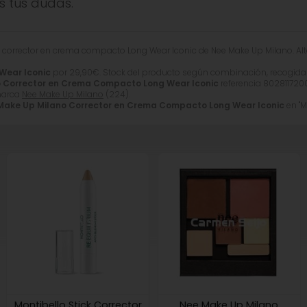
s tus dudas.
nes), CI 77510 (Ferric Ammonium Ferrocyanide), CI 42090 (Blue 
ante. La lista de ingredientes real y actualizada siempre co
 corrector en crema compacto Long Wear Iconic de Nee Make Up Milano. Al
Wear Iconic
por
29,90
€
. Stock del producto según combinación, recogida e
 Corrector en Crema Compacto Long Wear Iconic
referencia 802811720
marca
Nee Make Up Milano
(224).
Make Up Milano Corrector en Crema Compacto Long Wear Iconic
en "Ma
Montibello Stick Corrector
Nee Make Up Milano