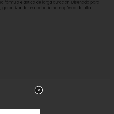
a fórmula elástica de larga duración. Diseñado para
cas, garantizando un acabado homogéneo de alta
s maquilladores de la marca recomiendan extraer una
ema compacta, volviéndola aún más elástica y maleable
nea de forma inmediata.
ereza absoluta.