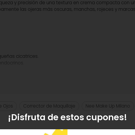
iqueza y precisión de una textura en crema compacta con un
táneamente las ojeras más oscuras, manchas, rojeces y mar
ueñas cicatrices.
endocrinos.
dos: Aunque se puede aplicar perfectamente con brocha, lo
rporal natural del dedo activa los ésteres y ceras de la cr
la ojera.
e Ojos
Corrector de Maquillaje
Nee Make Up Milano
¡Disfruta de estos cupones!
endo las células para restaurar y fortalecer la barrera cutá
aproveche en profundidad sin obstruir los poros.
para unificar el tono y camuflar imperfecciones con una lig