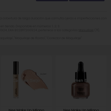
1 Lake), CI 19140 (Yellow 5 Lake), CI 15850 (Red 7 Lake),
rresponde a la que aparece en el envase del producto.
ta cobertura de larga duración que camufla ojeras e imperfecciones con
n tienda. Disponible en números: 1; 2; 3.
0924, EAN 8028117200924, pertenece a las categorías
Maquillaje
(71),
quillaje", "Maquillaje de Rostro", "Corrector de Maquillaje".
Nee Make Up Milano
Nee Make Up Milano