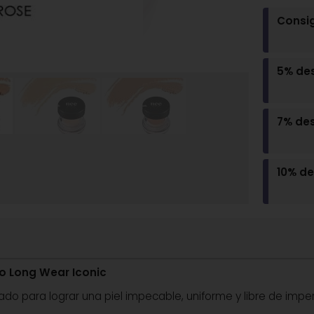
Consi
5% de
7% de
10% d
 Long Wear Iconic
do para lograr una piel impecable, uniforme y libre de impe