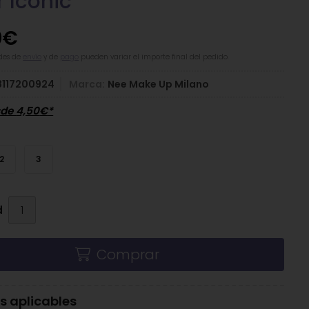
 Iconic
0
€
des de
envío
y de
pago
pueden variar el importe final del pedido.
8117200924
Marca:
Nee Make Up Milano
sde
4,50
€
*
s
2
3
d
Comprar
 aplicables