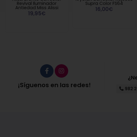
Revival Iluminador
Supra Color FS64
Antiedad Miss Alissi
16,00€
19,95€
¿N
¡Síguenos en las redes!
982 2