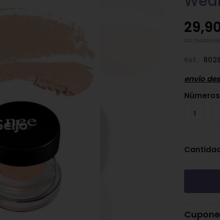
Wear
29,9
Las modalida
Ref.:
802
envío de
Número
1
Cantida
Cupones