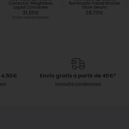
Corrector Weightless
Iluminador Facial Bronze
Liquid Concealer
Glow Serum
31,50€
28,70€
más variaciones
 4,50€
Envío gratis a partir de
40
€
*
nes
consulta condiciones