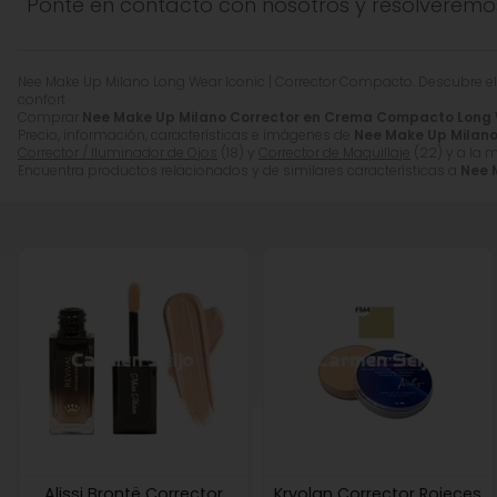
Ponte en contacto con nosotros y resolveremo
Oxides), CI 77742 (Manganese Violet), CI 77007 (Ultramari
CI 15850 (Red 6)].
*Los ingredientes pueden ser modificados por el fabric
Nee Make Up Milano Long Wear Iconic | Corrector Compacto. Descubre el
confort
Comprar
Nee Make Up Milano Corrector en Crema Compacto Long 
Precio, información, características e imágenes de
Nee Make Up Milano
Corrector / Iluminador de Ojos
(18) y
Corrector de Maquillaje
(22) y a la 
Encuentra productos relacionados y de similares características a
Nee 
Alissi Brontë Corrector
Kryolan Corrector Rojeces