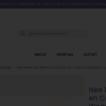
RODUCTOS GERMAINE DE CAPUCCINI NO ADMITEN ENVÍO INTER
Buscar
INICIO
OFERTAS
OUTLET
uillaje
Nee Make Up Milano Corrector en Crema Compacto L
Nee 
en C