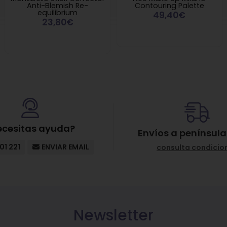
Anti-Blemish Re-
Contouring Palette
equilibrium
49,40€
23,80€
ecesitas ayuda?
Envíos a península
01 221
ENVIAR EMAIL
consulta condicio
Newsletter