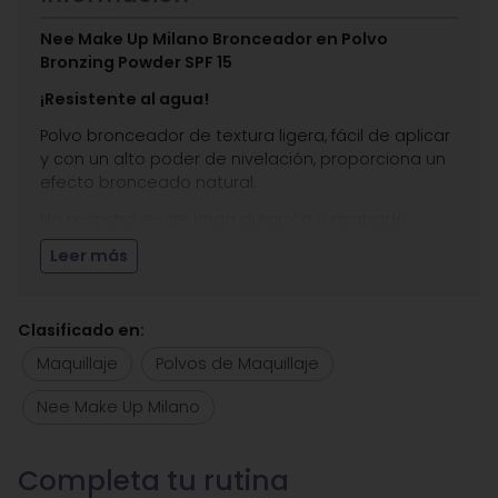
Nee Make Up Milano Bronceador en Polvo
Bronzing Powder SPF 15
¡Resistente al agua!
Polvo bronceador de textura ligera, fácil de aplicar
y con un alto poder de nivelación, proporciona un
efecto bronceado natural.
No mancha, es de larga duración y acabado
mate.
Resistente al agua
con protección UV
Leer más
certificada por SPF 15.
Con Make Up Bronzing Powder, estará brillante y
protegido durante todo el verano y más allá.
Clasificado en:
Rico en polvos minerales y pigmentos
Maquillaje
Polvos de Maquillaje
micronizados, posee propiedades energizantes
Nee Make Up Milano
gracias al extracto de algas coralinas.
Indicado para todo tipo de pieles.
Aplicación
: Aplicar una pequeña cantidad usando