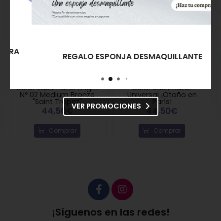
REGALO ESPONJA DESMAQUILLANTE
Nee Make Up Milano
Nee Make Up Milano
Color Sublimator
Magic Trousse 3 in 1
Universal ¡Otoño en
43,30€
París!
VER PROMOCIONES
44,50€
Comprar
Comprar
¡Síguenos en las redes!