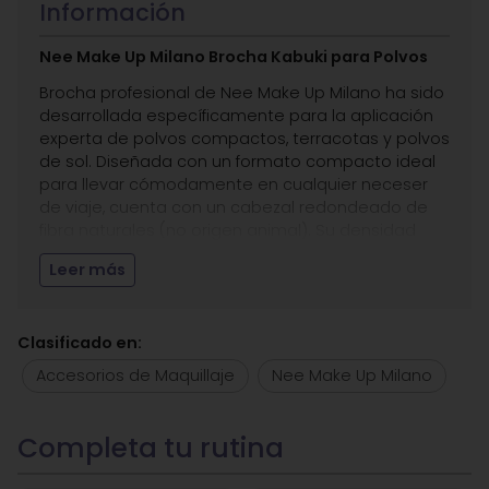
Información
Nee Make Up Milano Brocha Kabuki para Polvos
Brocha profesional de Nee Make Up Milano ha sido
desarrollada específicamente para la aplicación
experta de polvos compactos, terracotas y polvos
de sol. Diseñada con un formato compacto ideal
para llevar cómodamente en cualquier neceser
de viaje, cuenta con un cabezal redondeado de
fibra naturales (no origen animal). Su densidad
equilibrada distribuye el producto de manera
Leer más
impecable sobre el rostro, garantizando un
difuminado rápido, cómodo y de alta fidelidad.
Beneficios
de la Brocha Kabuki:
Clasificado en:
Cerdas botánicas de última generación que
Accesorios de Maquillaje
Nee Make Up Milano
ofrecen una suavidad extrema en la piel.
Permite una aplicación uniforme, sin rayas,
irregularidades ni manchas..
Diseño compacto y ergonómico.
Específica para la aplicación de polvos