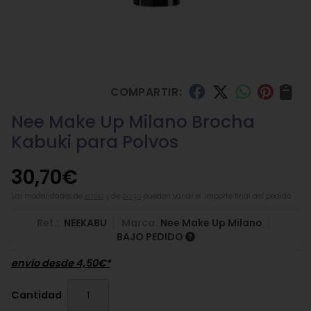
COMPARTIR:
Nee Make Up Milano Brocha
Kabuki para Polvos
30,70
€
Las modalidades de
envío
y de
pago
pueden variar el importe final del pedido.
Ref.:
NEEKABU
Marca:
Nee Make Up Milano
BAJO PEDIDO
envío desde
4,50
€
*
Cantidad