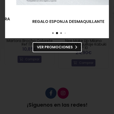
REGALO ESPONJA DESMAQUILLANTE
Martora Brocha Colorete
Nee Make Up Milano
Ref 17019
Brocha Maquillaje Kabuki
VER PROMOCIONES
Nº 10
10,85€
24,90€
Comprar
Comprar
¡Síguenos en las redes!