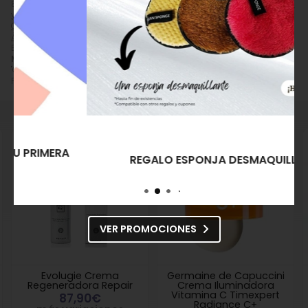
8432000893600, pertenece a las categorías
Crema Facial Hidratante
y Nutritiva
(286),
Crema Antiedad, Antiarrugas y Reafirmante
(389),
Cremas Naturales
(433),
Cremas Regeneradoras
(59) y
Cremas con
Ácido Hialurónico
(116) y a la marca
Mary Cohr
(91).
Encuentra productos relacionados y de similares características a
Mary Cohr Gel-Crema Regenerador Nuit de Beauté
en
"Cosmética Facial", "Cremas Faciales", "Crema Antiedad, Antiarrugas y
Reafirmante".
REGALO ESPONJA DESMAQUILLANTE
VER PROMOCIONES
Evolugie Crema
Germaine de Capuccini
Regeneradora Repair
Crema Iluminadora
Vitamina C Timexpert
87,90€
Radiance C+