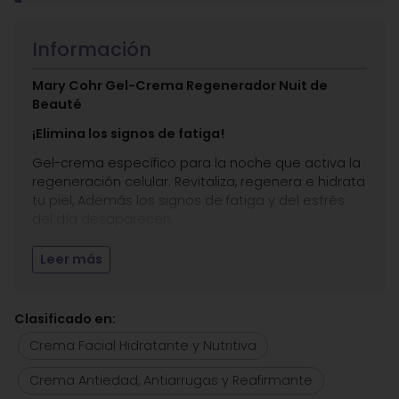
Información
Mary Cohr Gel-Crema Regenerador Nuit de
Beauté
¡Elimina los signos de fatiga!
Gel-crema específico para la noche que activa la
regeneración celular. Revitaliza, regenera e hidrata
tu piel, Además los signos de fatiga y del estrés
del día desaparecen.
Activa los mecanismos biológicos para reparar los
Leer más
efectos del estrés, la falta de sueño y la fatiga
visibles en la piel.
Está indicado para todo tipo de pieles.
Clasificado en:
Entre sus
principios activos
destacamos:
Crema Facial Hidratante y Nutritiva
Chrononight:
Activa los metabolismos
Crema Antiedad, Antiarrugas y Reafirmante
celulares y la regeneración por la noche.