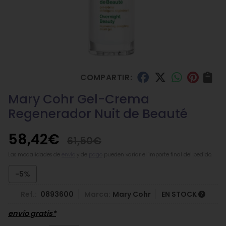
COMPARTIR:
Mary Cohr Gel-Crema
Regenerador Nuit de Beauté
58,42
€
61,50
€
Las modalidades de
envío
y de
pago
pueden variar el importe final del pedido.
-5%
Ref.:
0893600
Marca:
Mary Cohr
EN STOCK
envío gratis*