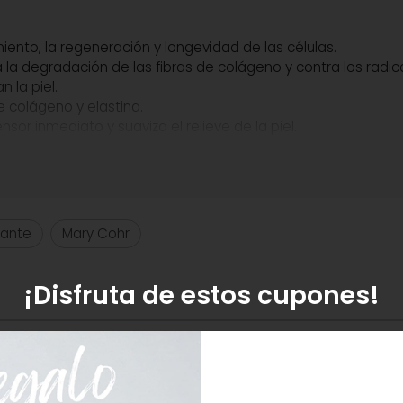
miento, la regeneración y longevidad de las células.
a la degradación de las fibras de colágeno y contra los radica
n la piel.
de colágeno y elastina.
sor inmediato y suaviza el relieve de la piel.
la cohesión celular para garantizar la nutrición y la protecció
nificar la piel, por la mañana y por la noche. Masajear hasta 
mante
Mary Cohr
 Isononanoate, Beeswax/Cire D´abeille (Cera Alba), Glycerin,
lyceryl Oleate, Dimethicone Crosspolymer, Sodium Polyacrylat
¡Disfruta de estos cupones!
Crosspolymer, Triethanolamine, Tocopheryl Acetate, Glyceryl
onate, Citronellol, Butylene Glycol, Sorghum Bicolor Leaf/Ste
roxycitronellal, Glucose, Pyrus Malus (Apple) Seed Extract, 
cium Chloride, Potassium Sorbate, Sodium Benzoate, Glutami
 Alanine, Glycine, Potassium Nitrate, Sodium Acetate, Sodium Su
istidine, Isoleucine, Hydroxyproline, Tryptophan, Cysteine, D