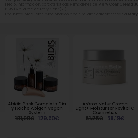
Precio, información, características e imágenes de
Mary Cohr Crema Ju
(389) y a la marca
Mary Cohr
(91).
Encuentra productos relacionados y de similares características a
Mary
Abidis Pack Completo Día
Arôms Natur Crema
y Noche Abigen Vegan
Light+ Moisturizer Revital C
System
Cosmetics
181,00€
129,50€
61,25€
58,19€