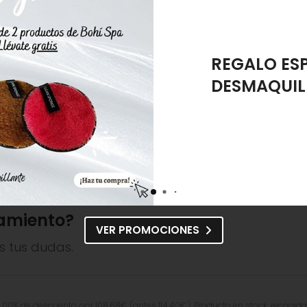
e Phosphate, Ascorbic Acid, Ethyl Linoleate, Ethyl Linolenate, 
Cytosine, Folic Acid, Guanine, Riboflavin, Thiamine Hcl, Thymin
REGALO ES
DESMAQUIL
Mary Cohr Sérum Masque
Mary Cohr Tratamiento
Age Signes Night Refill
de Juventud Age Signes
Repair
112,00€
106,40€
171,80€
163,21€
amiento?
VER PROMOCIONES
s tus dudas.
,00% de descuento por
108,68
€
(antes
114,40
€
). Producto en stock, recogida