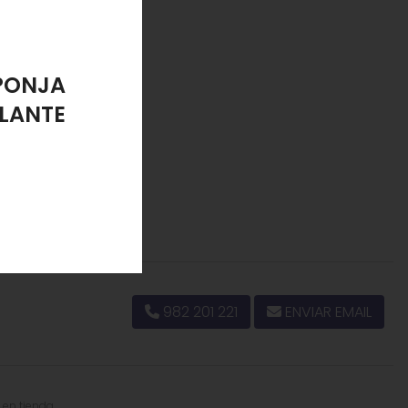
Ethyl Oleate, Glutathione, Inositol, Niacin, Niacinamide,
e, Uracil, Xanthine
PONJA
LANTE
982 201 221
ENVIAR EMAIL
 en tienda.