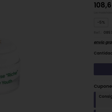
108,
Las modalida
-5%
Ref.:
085
envío gra
Cantida
Cupones
Consi