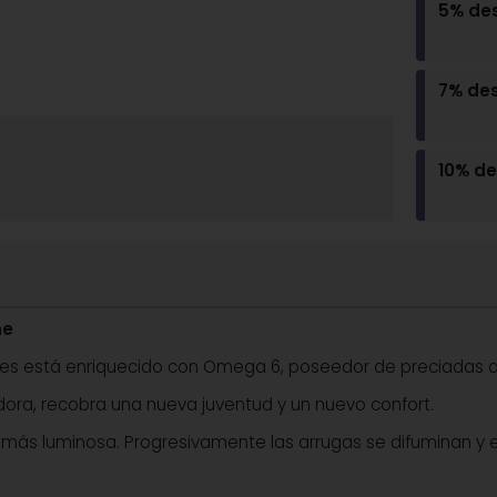
5% de
7% de
10% d
he
res está enriquecido con Omega 6, poseedor de preciadas ac
dora, recobra una nueva juventud y un nuevo confort.
 más luminosa. Progresivamente las arrugas se difuminan y e