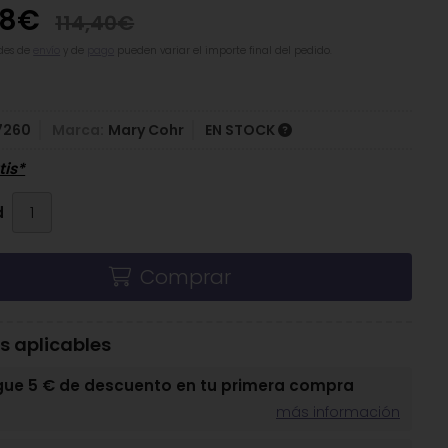
68
€
114,40
€
des de
envío
y de
pago
pueden variar el importe final del pedido.
7260
Marca:
Mary Cohr
EN STOCK
tis*
d
Comprar
 aplicables
gue 5 € de descuento en tu primera compra
más información