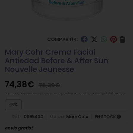
COMPARTIR:
Mary Cohr Crema Facial
Antiedad Before & After Sun
Nouvelle Jeunesse
74,38
€
78,30
€
Las modalidades de
envío
y de
pago
pueden variar el importe final del pedido.
-5%
Ref.:
0895430
Marca:
Mary Cohr
EN STOCK
envío gratis*