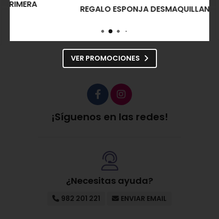
Reparadora Post-Solar
y Corporal
REGALO ESPONJA DESMAQUILLANTE
56,00€
53,20€
42,40€
40,28€
Comprar
Comprar
VER PROMOCIONES
¡Síguenos en las redes!
¿Necesitas ayuda?
982 201 221
ENVIAR EMAIL