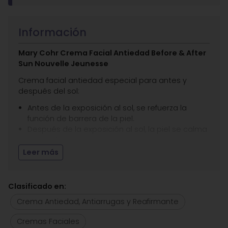
Información
Mary Cohr Crema Facial Antiedad Before & After
Sun Nouvelle Jeunesse
Crema facial antiedad especial para antes y
después del sol:
Antes de la exposición al sol, se refuerza la
función de barrera de la piel.
Después de la exposición al sol, la piel se calma
y reconforta.
Leer más
El bronceado se activa, prolonga y potencia, la piel
parece visiblemente más joven.
Clasificado en:
Entre sus
principios activos
destacamos:
Crema Antiedad, Antiarrugas y Reafirmante
Cellular Life Concentrate (Amino Acids,
Cremas Faciales
Vitamins, Organic Actives, Mineral Salts):