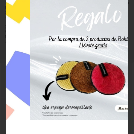
noche, por todo el rostro. Continúe durante la
Precio, información, características e imágenes de
Mary Cohr Crema
Facial Antiedad Before & After Sun Nouvelle Jeunesse
referencia
exposición y una semana después para prolongar
0895430, EAN 84820895430, pertenece a las categorías
Crema
el bronceado.
Antiedad, Antiarrugas y Reafirmante
(389),
Cremas Faciales
(9) y
Productos After Sun / Después del Sol
(19) y a la marca
Mary Cohr
Presentación:
Envase de 50 ml.
(91).
Encuentra productos relacionados y de similares características a
Mary Cohr Crema Facial Antiedad Before & After Sun Nouvelle
Jeunesse
en "Solar", "Productos After Sun / Después del Sol".
Guinot Longue Vie Soleil
Mary Cohr After Sun
Leche Corporal
Hydrosmose Soleil Facial