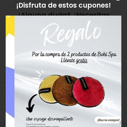
¡Disfruta de estos cupones!
¿Alguna duda? ¿Necesitas
asesoramiento?
Ponte en contacto con nosotros y
resolveremos tus dudas.
982 201 221
ENVIAR EMAIL
Comprar
Martora Pincel Sombras Pelo Hykor Ref 17607
con 15,00%
de descuento por
4,93
€
(antes
5,80
€
). Producto en stock, recogida
en tienda.
Precio, información, características e imágenes de
Martora Pincel
Sombras Pelo Hykor Ref 17607
referencia 8432416517607, EAN
8432416517607, pertenece a la categoría
Accesorios de Maquillaje
(53) y a la marca
Martora
(10).
Encuentra productos relacionados y de similares características a
Martora Pincel Sombras Pelo Hykor Ref 17607
en "Maquillaje",
"Accesorios de Maquillaje".