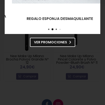
REGALO ESPONJA DESMAQUILLANTE
VER PROMOCIONES
Nee Make Up Milano
Nee Make Up Milano
Brocha Polvos Grande Nº
Pincel Colorete y Polvo
12
Powder-Blush Brush Nº 11
24,90€
24,90€
Comprar
Comprar