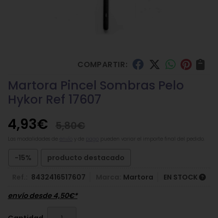
COMPARTIR:
Martora Pincel Sombras Pelo
Hykor Ref 17607
4,93
€
5,80
€
Las modalidades de
envío
y de
pago
pueden variar el importe final del pedido.
-15%
producto destacado
Ref.:
8432416517607
Marca:
Martora
EN STOCK
envío desde
4,50
€
*