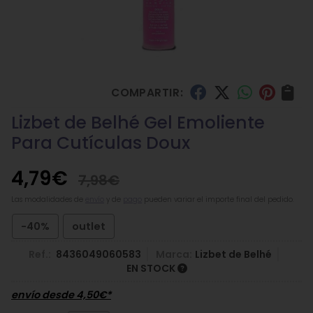
COMPARTIR:
Lizbet de Belhé Gel Emoliente
Para Cutículas Doux
4,79
€
7,98
€
Las modalidades de
envío
y de
pago
pueden variar el importe final del pedido.
-40%
outlet
Ref.:
8436049060583
Marca:
Lizbet de Belhé
EN STOCK
envío desde
4,50
€
*