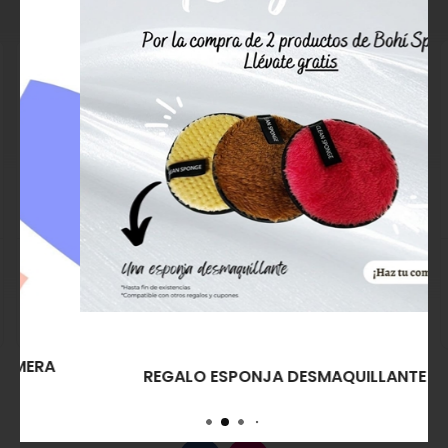
Crisnail Esmalte de Uñas
Crisnail Esmalte de Uñas
Taupe Dark Color Me
Verde Backstage Color
Me
8,55€
7,27€
8,55€
8,12€
Comprar
Comprar
REGALO ESPONJA DESMAQUILLANTE