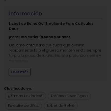
Información
Lizbet de Belhé Gel Emoliente Para Cutículas
Doux
¡Para una cutícula sana y suave!
Gel emoliente para cutículas que elimina
rápidamente la piel gruesa, manteniendo siempre
limpia la placa de la uña, hidrata profundamente y
no reseca.
Entre sus
principios activos
destacamos los Alfa
Leer más
hidroxiácidos de frutas, glicerina, aceite de
almendras y alantoína.
Producto libre de hidróxido de potasio,
Clasificado en:
formaldehído, DBP, tolueno, alcanfor y disolvente.
¡¡Últimas Unidades!!
Estética Oncológica
Aplicación
: Aplicar en la cutícula dejar actuar 30
Esmalte de Uñas
Lizbet de Belhé
segundos y retirar con un palito de naranjo.