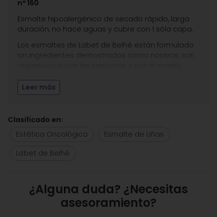
nº 160
Esmalte hipoalergénico de secado rápido, larga
duración, no hace aguas y cubre con 1 sóla capa.
Los esmaltes de Lizbet de Belhé están formulado
sin ingredientes demostrados como nocivos; son
respetuosos con las personas y con el medio
ambiente y
no contienen productos que dañen
la uña
que con frecuencia pueden hacerla
Leer más
quebradiza y causar reacciones en la piel o
alergias.
Clasificado en:
Libre de
: alcanfor, dibutyl phthalate (DBP),
formaldehído, formaldehído resina, ileno, mek y
Estética Oncológica
Esmalte de Uñas
tolueno.
Lizbet de Belhé
Presentación
: 16 ml.
Estética Carmen Seijo te recomienda otros
productos hipoalergénicos de uñas de
Lizbet de
¿Alguna duda? ¿Necesitas
Belhé
asesoramiento?