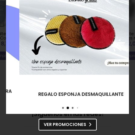
Crisnail Esmalte de Uñas
Crisnail Esmalte de Uñas
Ludmila nº 288
Palm Springs nº 289
8,00€
2,00€
8,00€
2,00€
Comprar
Comprar
REGALO ESPONJA DESMAQUILLANTE
¡Síguenos en las redes!
VER PROMOCIONES