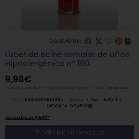
COMPARTIR:
Lizbet de Belhé Esmalte de Uñas
Hipoalergénico nº 160
9,98
€
Las modalidades de
envío
y de
pago
pueden variar el importe final del pedido.
Ref.:
8432000900442
Marca:
Lizbet de Belhé
DESCATALOGADO
envío desde
4,50
€
*
Solicitar información