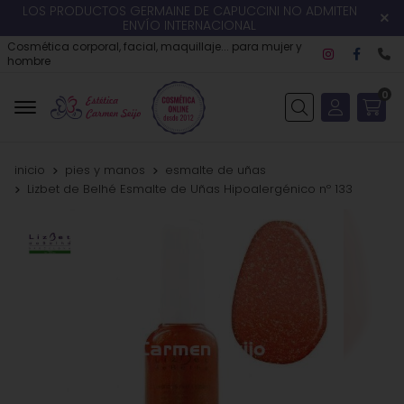
LOS PRODUCTOS GERMAINE DE CAPUCCINI NO ADMITEN
ENVÍO INTERNACIONAL
Cosmética corporal, facial, maquillaje... para mujer y
hombre
0
Buscar
inicio
pies y manos
esmalte de uñas
Lizbet de Belhé Esmalte de Uñas Hipoalergénico nº 133