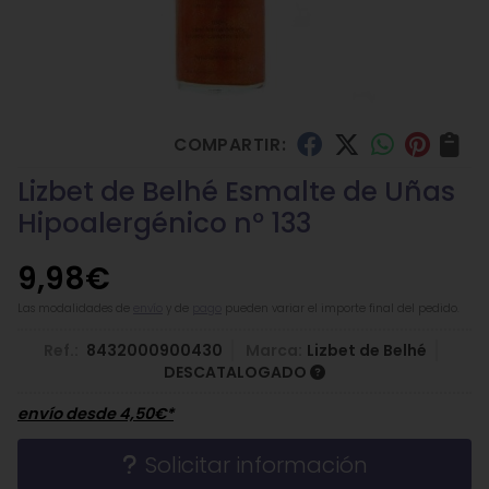
COMPARTIR:
Lizbet de Belhé Esmalte de Uñas
Hipoalergénico nº 133
9,98
€
Las modalidades de
envío
y de
pago
pueden variar el importe final del pedido.
Ref.:
8432000900430
Marca:
Lizbet de Belhé
DESCATALOGADO
envío desde
4,50
€
*
Solicitar información