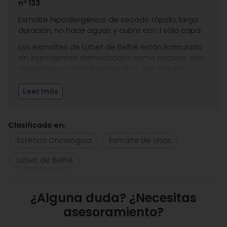
nº 133
Esmalte hipoalergénico de secado rápido, larga
duración, no hace aguas y cubre con 1 sóla capa.
Los esmaltes de Lizbet de Belhé están formulado
sin ingredientes demostrados como nocivos; son
respetuosos con las personas y con el medio
ambiente y
no contienen productos que dañen
la uña
que con frecuencia pueden hacerla
Leer más
quebradiza y causar reacciones en la piel o
alergias.
Clasificado en:
Libre de
: alcanfor, dibutyl phthalate (DBP),
formaldehído, formaldehído resina, ileno, mek y
Estética Oncológica
Esmalte de Uñas
tolueno.
Lizbet de Belhé
Presentación
: 16 ml.
Estética Carmen Seijo te recomienda otros
productos hipoalergénicos de uñas de
Lizbet de
¿Alguna duda? ¿Necesitas
Belhé
asesoramiento?