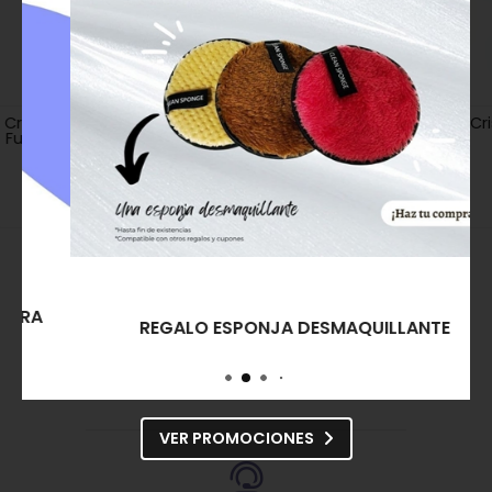
Crisnail Esmalte de Uñas
Crisnail Esmalte de Uñas
Ludmila nº 288
Passion Color Me
8,00€
2,00€
8,55€
8,12€
Comprar
Comprar
REGALO ESPONJA DESMAQUILLANTE
¡Síguenos en las redes!
VER PROMOCIONES