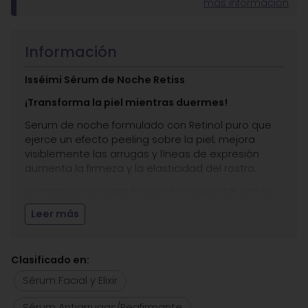
más información
Información
Isséimi Sérum de Noche Retiss
¡Transforma la piel mientras duermes!
Serum de noche formulado con Retinol puro que
ejerce un efecto peeling sobre la piel; mejora
visiblemente las arrugas y líneas de expresión
aumenta la firmeza y la elasticidad del rostro.
Un tratamiento para la noche y despertar con la
piel renovada.
Leer más
Indicado para todo tipo de pieles.
Entre sus
principios activos
destacamos:
Clasificado en:
Retinol Puro (0,3%): la vitamina A, ha demostrado
Sérum Facial y Elixir
tener acción antienvejecimiento al participar en
la síntesis de colágeno, elastina y ácido
Sérum Antiarrugas/Reafirmante