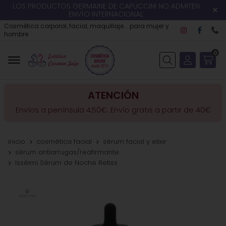
LOS PRODUCTOS GERMAINE DE CAPUCCINI NO ADMITEN
ENVÍO INTERNACIONAL
Cosmética corporal, facial, maquillaje... para mujer y
hombre
0
Buscar
ATENCIÓN
Envíos a península 4,50€. Envío gratis a partir de 40€
inicio
cosmética facial
sérum facial y elixir
sérum antiarrugas/reafirmante
Isséimi Sérum de Noche Retiss