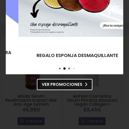
Isséimi
(41).
Lysolecithin, Sclerotium Gum, Retinol, Xanthan Gum,
Encuentra productos relacionados y de similares características a
Pullulan, Disodium EDTA, Phenoxyethanol,
Isséimi Sérum de Noche Retiss
en "Cosmética Facial", "Sérum Facial
Ethylhexylglycerin, Tocopherol, Undecane,
y Elixir", "Sérum Antiarrugas/Reafirmante".
Tridecane, Silica, Parfum (Fragance), Beta-
Sitosterol, Squalene.
REGALO ESPONJA DESMAQUILLANTE
VER PROMOCIONES
Ainhoa Cosmetics
Alissi Brontë
Sérum Firmeza Absoluta
Concentrado Defensa
Vegan Collagen+
Activa Royal
53,45€
40,00€
Comprar
Comprar