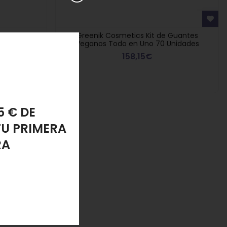
rmanente Gel
Greenik Cosmetics Kit de Guantes
Veganos Todo en Uno 70 Unidades
158,15€
PONJA
LANTE