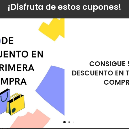
¡Disfruta de estos cupones!
& Color Alicate Cutículas
Greenik Care & Color Base Pe
Polish
35,60€
25,00€
REGALO ES
20%
DESMAQUIL