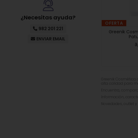
¿Necesitas ayuda?
OFERTA
982 201 221
Greenik Cosm
Pat
ENVIAR EMAIL
3
Greenik Cosmética d
alta calidad para m
Encuentra, compar
Información, caracter
Novedades, outlet y