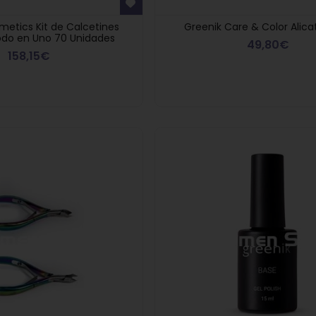
metics Kit de Calcetines
Greenik Care & Color Alic
do en Uno 70 Unidades
49,80€
158,15€
en
10% descuento en
Montibello t
res a
compras superiores a
una Vela Pe
299€