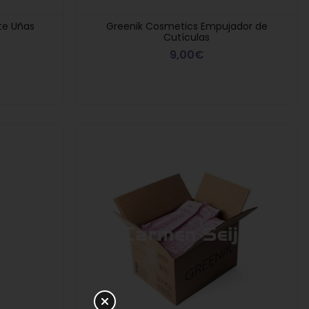
ate Uñas
Greenik Cosmetics Empujador de
Cutículas
9,00€
Regalo Compras
e regala
Regalo p
Superiores a 90€
rfumada
S
Montibello