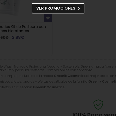
VER PROMOCIONES
etics Kit de Pedicura con
ucos Hidratantes
2,88€
,60€
e Uñas | Manicura Profesional Vegana y Sostenible. Greenik, marca líder e
anicura y pedicura perfectas. Compra online con confianza..
a y compra productos de la marca
Greenik Cosmetics
al mejor precio en 
ísticas, fotos, precios y ofertas de artículos de la familia
Greenik Cosmet
 ofertas en la sección
Greenik Cosmetics
.
100%
Pago seg