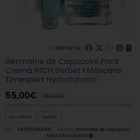
COMPARTIR:
Germaine de Capuccini Pack
Crema RICH Sorbet+Máscara
Timexpert Hydraluronic
55,00
€
78,80
€
Las modalidades de
envío
y de
pago
pueden variar el importe final del pedido.
en oferta
outlet
Ref.:
8432154158415
Marca:
Germaine de Capuccini
DESCATALOGADO