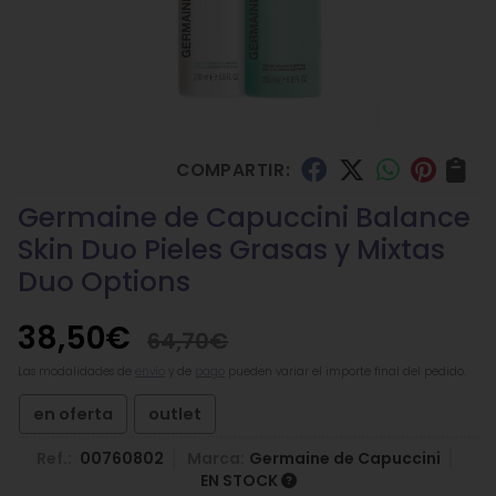
COMPARTIR:
Germaine de Capuccini Balance
Skin Duo Pieles Grasas y Mixtas
Duo Options
38,50
€
64,70
€
Las modalidades de
envío
y de
pago
pueden variar el importe final del pedido.
en oferta
outlet
Ref.:
00760802
Marca:
Germaine de Capuccini
EN STOCK