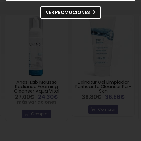
VER PROMOCIONES
Anesi Lab Mousse
Belnatur Gel Limpiador
Radiance Foaming
Purificante Cleanser Pur-
Cleanser Aqua Vital
Skin
27,00€
24,30€
38,80€
36,86€
más variaciones
Comprar
Comprar