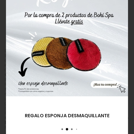
contorno de los ojos.
Ponte en contacto con nosotros y
resolveremos tus dudas.
982 201 221
ENVIAR EMAIL
Duo Balance Skin Grasas y Mixtas Options - Germaine de Capuccini.
Balance Skin Duo de Germaine de Capuccini: limpieza profunda y
control del sebo para pieles mixtas y grasas. Piel más fresca,
equilibrada y con poros minimizados.
Comprar
Germaine de Capuccini Balance Skin Duo Pieles
Grasas y Mixtas Duo Options
en outleten oferta por
38,50
€
(antes
64,70
€
). Producto en stock, recogida en tienda y envío desde
4,50
€
.
Precio, información, características e imágenes de
Germaine de
Capuccini Balance Skin Duo Pieles Grasas y Mixtas Duo Options
referencia 00760802, EAN 8412971323507, pertenece a las categorías
¡¡Últimas Unidades!!
(177),
Packs Ahorro
(362),
Pack Germaine de
Capuccini
(50),
Limpiadores Piel Mixta/Grasa/Acné
(37) y
Tónico
Purificante
(37) y a la marca
Germaine de Capuccini
(201).
Encuentra productos relacionados y de similares características a
REGALO ESPONJA DESMAQUILLANTE
Germaine de Capuccini Balance Skin Duo Pieles Grasas y Mixtas
Duo Options
en "Cosmética Facial", "Limpiador Facial", "Limpiadores
Piel Mixta/Grasa/Acné".