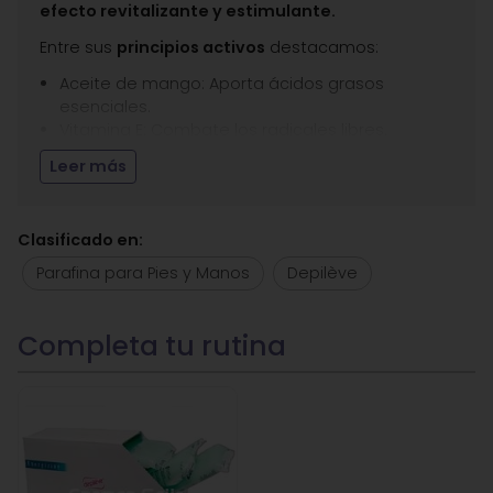
efecto revitalizante y estimulante.
Entre sus
principios activos
destacamos:
Aceite de mango: Aporta ácidos grasos
esenciales.
Vitamina E: Combate los radicales libres.
Vitamina A y la vitamina F en combinación con
Leer más
el aceite de mango y la vitamina E recupera el
perfecto estado de la piel.
Clasificado en:
Presentación:
Caja de 2,7 kg.
Parafina para Pies y Manos
Depilève