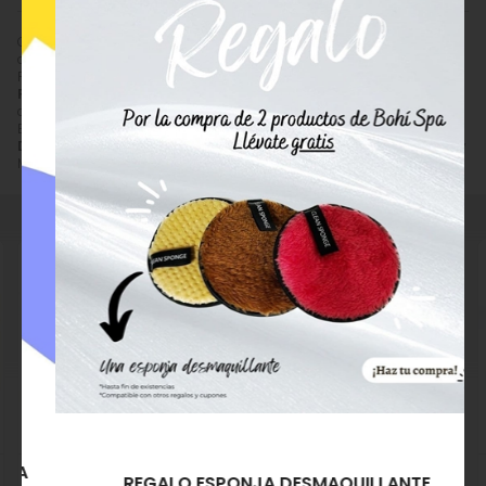
Comprar
Depilève Parafina Tropical**
por
44,00
€
. Producto
descatalogado, recogida en tienda.
Precio, información, características e imágenes de
Depilève
Parafina Tropical**
referencia 12516415230820, pertenece a la
categoría
Parafina para Pies y Manos
(15) y a la marca
Depilève
(81).
Encuentra productos relacionados y de similares características a
Depilève Parafina Tropical**
en "Pies y Manos", "Parafina para Pies y
Manos".
Depilève Parafina de
Starpil Parafina de
REGALO ESPONJA DESMAQUILLANTE
Aceite de Árbol de Té
Manteca de Karité