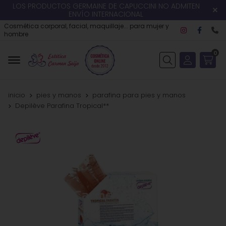
LOS PRODUCTOS GERMAINE DE CAPUCCINI NO ADMITEN
ENVÍO INTERNACIONAL
Cosmética corporal, facial, maquillaje... para mujer y
hombre
0
Buscar
inicio
pies y manos
parafina para pies y manos
Depilève Parafina Tropical**