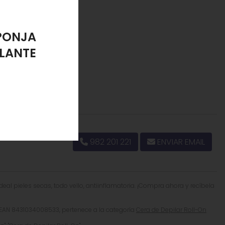
PONJA
LANTE
982 201 221
ENVIAR EMAIL
Ideal pieles secas, todo vello, antiinflamatoria. ¡Compra ahora y recíbela
AN 8431034008533, pertenece a la categoría
Cera de Depilar Roll-On