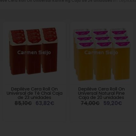
ève Cera Roll On Universal Karité Ng Caja de 24 unidades
en "Depilación
Depilève Cera Roll On
Depilève Cera Roll On
Universal de Té Chai Caja
Universal Natural Pine
de 23 unidades
Caja de 20 unidades
85,10€
63,82€
74,00€
59,20€