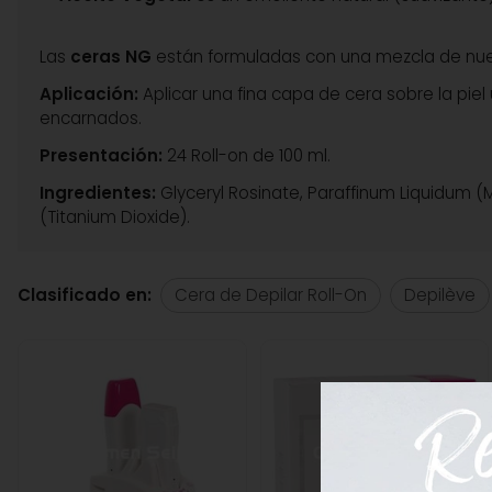
Las
ceras NG
están formuladas con una mezcla de nuev
Aplicación:
Aplicar una fina capa de cera sobre la piel 
encarnados.
Presentación:
24 Roll-on de 100 ml.
Ingredientes:
Glyceryl Rosinate, Paraffinum Liquidum (Mi
(Titanium Dioxide).
Clasificado en:
Cera de Depilar Roll-On
Depilève