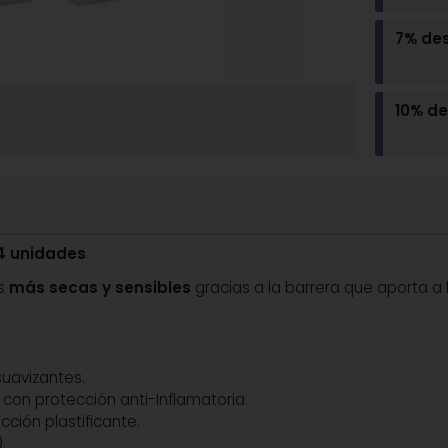
7% de
10% d
24 unidades
es
más secas y sensibles
gracias a la barrera que aporta a 
uavizantes.
on protección anti-Inflamatoria.
ción plastificante.
.