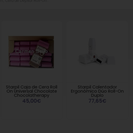
", "Cera de Depilar Roll-On".
Starpil Caja de Cera Roll
Starpil Calentador
On Universal Chocolate
Ergonómico Dúo Roll-On
Chocolatherapy
Duplo
45,00€
77,65€