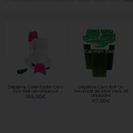
Encuentra productos relacionados y de similares características a
Depil
Depilève Calentador Cera
Depilève Cera Roll On
Dúo Roll-on Universal
Universal de Aloe Vera 48
Unidades
165,00€
117,00€