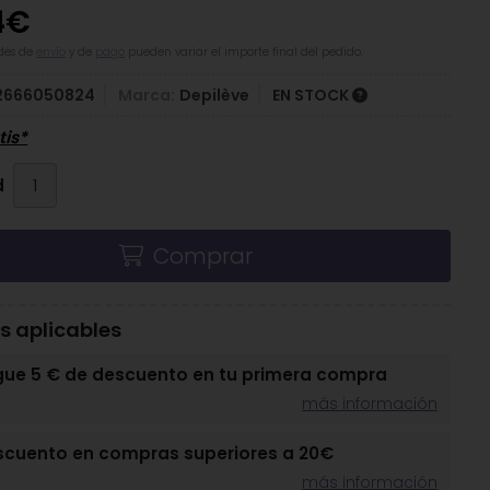
4
€
des de
envío
y de
pago
pueden variar el importe final del pedido.
2666050824
Marca:
Depilève
EN STOCK
tis*
d
Comprar
 aplicables
gue 5 € de descuento en tu primera compra
más información
scuento en compras superiores a 20€
más información