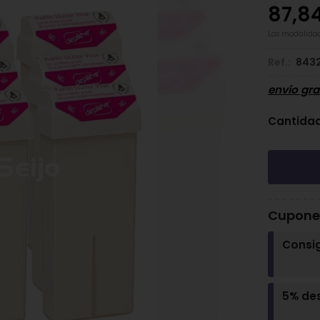
87,8
Las modalida
Ref.:
843
envío gra
Cantida
Cupones
Consi
5% de