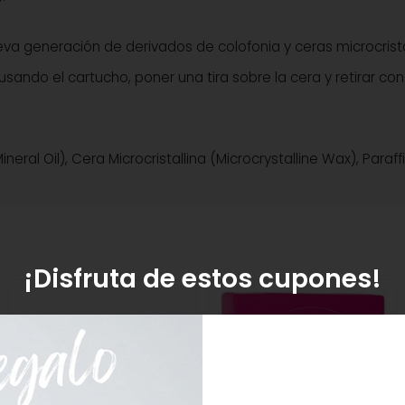
a generación de derivados de colofonia y ceras microcrista
usando el cartucho, poner una tira sobre la cera y retirar con
neral Oil), Cera Microcristallina (Microcrystalline Wax), Paraf
¡Disfruta de estos cupones!