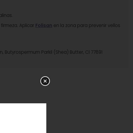
linas.
 firmeza. Aplicar
Folisan
en la zona para prevenir vellos
fin, Butyrospermum Parkil (Shea) Butter, Cl 77891