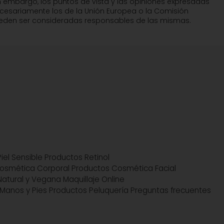
n embargo, los puntos de vista y las opiniones expresadas
ecesariamente los de la Unión Europea o la Comisión
pueden ser consideradas responsables de las mismas.
iel Sensible
Productos Retinol
osmética Corporal
Productos Cosmética Facial
atural y Vegana
Maquillaje Online
Manos y Pies
Productos Peluquería
Preguntas frecuentes