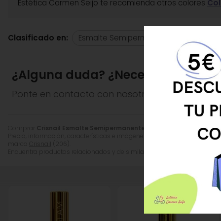
Estética Carmen Seijo te recomienda otros colores
Col
Clasificado en:
Esmalte Semipermanente de Uñas
¿Alguna duda? ¿Necesitas asesor
Ponte en contacto con nosotros y resolveremo
CONSIGUE 5 € DE
UENTO EN TU PRIMERA
Comprar
Crisnail Esmalte Semipermanente Rojo Granate ColorLas
COMPRA
Precio, información, características e imágenes de
Crisnail Esmalte S
marca
Crisnail
(206).
Encuentra productos relacionados y de similares características a
Cris