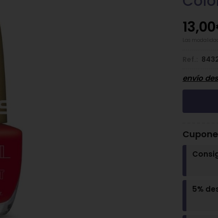
Colo
13,00
Las modalida
Ref.:
843
envío de
Cupones
Consi
5% de