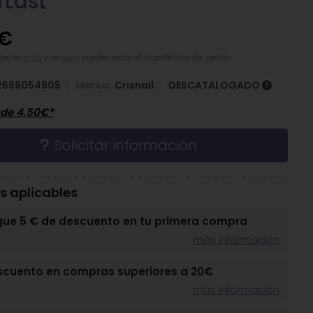
rLast
€
des de
envío
y de
pago
pueden variar el importe final del pedido.
2666054905
Marca:
Crisnail
DESCATALOGADO
sde
4,50
€
*
Solicitar información
 aplicables
gue 5 € de descuento en tu primera compra
más información
scuento en compras superiores a 20€
más información