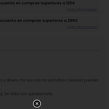
scuento en compras superiores a 120€
más información
escuento en compras superiores a 299€
más información
o y dinero. Por eso con los esmaltes ColorLast puedes
st
. Se retira con quitaesmalte.