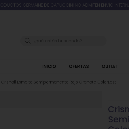
RODUCTOS GERMAINE DE CAPUCCINI NO ADMITEN ENVÍO INTER
Buscar
INICIO
OFERTAS
OUTLET
Crisnail Esmalte Semipermanente Rojo Granate ColorLast
Cris
Semi