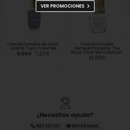
VER PROMOCIONES
Crisnail Esmalte de Uñas
Crisnail Esmalte
Violeta Topo Color Me
Semipermanente The
Base Coat Gel ColorLast
8,55€
7,27€
13,00€
¿Necesitas ayuda?
982 201 221
ENVIAR EMAIL