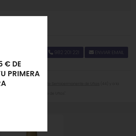
982 201 221
ENVIAR EMAIL
PONJA
LANTE
nece a la categoría
Esmalte Semipermanente de Uñas
(44) y a la
, "Esmalte Semipermanente de Uñas".