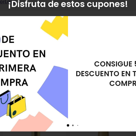
¡Disfruta de estos cupones!
orLast
Crisnail
amiento?
s tus dudas.
REGALO ES
DESMAQUIL
t
por
13,00
€
. Producto descatalogado, recogida en tienda.
emipermanente Rojo Granate ColorLast
referencia 8432666054905, perte
nail Esmalte Semipermanente Rojo Granate ColorLast
en "Pies y Manos"