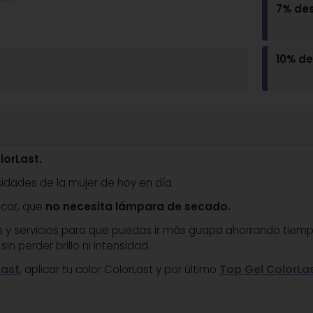
7% de
10% d
orLast.
idades de la mujer de hoy en día.
car, que
no necesita lámpara de secado.
s y servicios para que puedas ir más guapa ahorrando tiemp
, sin perder brillo ni intensidad.
Last
, aplicar tu color ColorLast y por último
Top Gel ColorLa