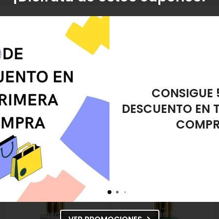
amiento?
s tus dudas.
REGALO ES
DESMAQUIL
0
€
. Producto descatalogado, recogida en tienda.
 Uñas Wonderful Fuchsia nº 158
referencia 8432666054858, pertenece a l
nail Esmalte de Uñas Wonderful Fuchsia nº 158
en "Pies y Manos", "Esmalt