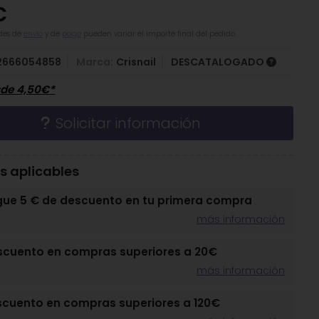
€
des de
envío
y de
pago
pueden variar el importe final del pedido.
2666054858
Marca:
Crisnail
DESCATALOGADO
sde
4,50
€
*
Solicitar información
 aplicables
gue 5 € de descuento en tu primera compra
más información
scuento en compras superiores a 20€
más información
scuento en compras superiores a 120€