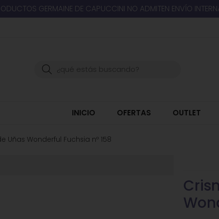
RODUCTOS GERMAINE DE CAPUCCINI NO ADMITEN ENVÍO INTER
Buscar
INICIO
OFERTAS
OUTLET
 de Uñas Wonderful Fuchsia nº 158
Cris
Wond