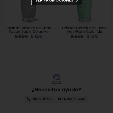
VER PROMOCIONES
Crisnail Esmalte de Uñas
Crisnail Esmalte de Uñas
Taupe Sable Color Me
Vert Glam Color Me
8,55€
8,12€
8,55€
8,12€
¿Necesitas ayuda?
982 201 221
ENVIAR EMAIL