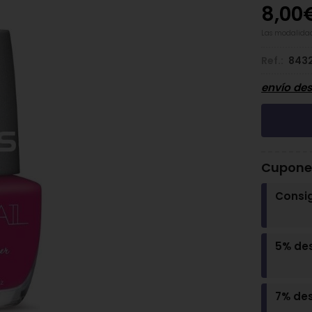
8,00
Las modalida
Ref.:
843
envío de
Cupones
Consi
5% de
7% de