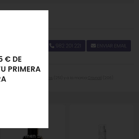
982 201 221
ENVIAR EMAIL
PONJA
LANTE
a categoría
Esmalte de Uñas
(251) y a la marca
Crisnail
(206).
e de Uñas".