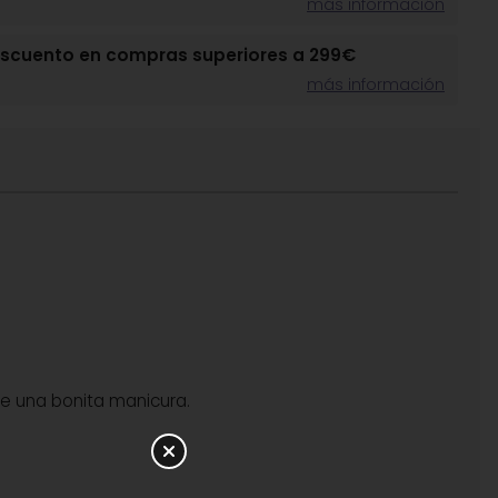
más información
escuento en compras superiores a 299€
más información
uce una bonita manicura.