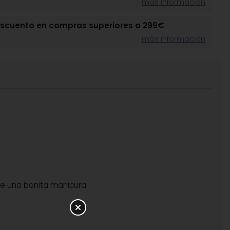
más información
escuento en compras superiores a 299€
más información
uce una bonita manicura.