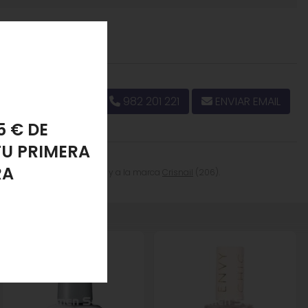
982 201 221
ENVIAR EMAIL
PONJA
LANTE
ría
Esmalte de Uñas
(250) y a la marca
Crisnail
(206).
".