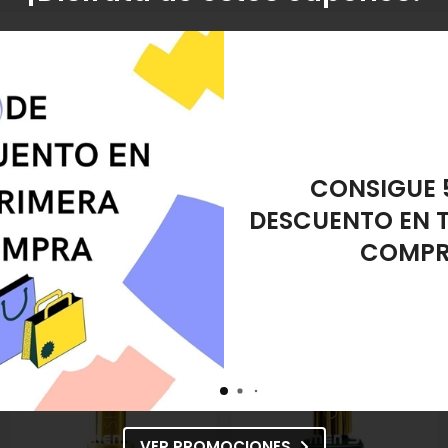
amiento?
s tus dudas.
REGALO ES
DESMAQUIL
ducto descatalogado, recogida en tienda.
 Uñas Terra Dark nº 256
referencia 8432666050322, pertenece a la catego
ail Esmalte de Uñas Terra Dark nº 256
en "Pies y Manos", "Esmalte de Uñas
VER PROMOCIONES