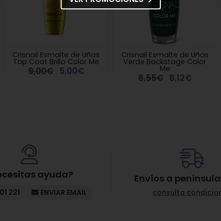
Crisnail Esmalte de Uñas
Crisnail Esmalte de Uñas
Top Coat Brillo Color Me
Verde Backstage Color
Me
9,00€
5,00€
8,55€
8,12€
ecesitas ayuda?
Envíos a península
01 221
ENVIAR EMAIL
consulta condicio