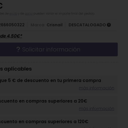
€
des de
envío
y de
pago
pueden variar el importe final del pedido.
2666050322
Marca:
Crisnail
DESCATALOGADO
sde
4,50
€
*
Solicitar información
 aplicables
gue 5 € de descuento en tu primera compra
más información
scuento en compras superiores a 20€
más información
scuento en compras superiores a 120€