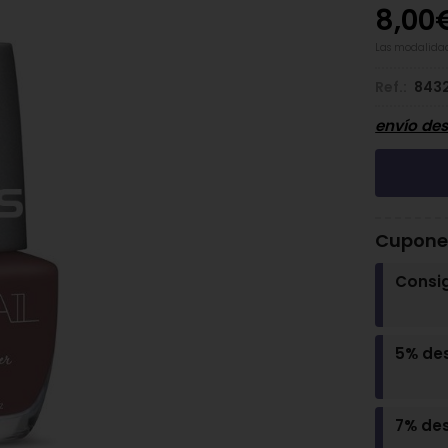
8,00
Las modalida
Ref.:
843
envío de
Cupones
Consi
5% de
7% de