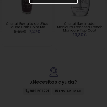
Crisnail Esmalte de Uñas
Crisnail Iluminador
Taupe Dark Color Me
Manicura Francesa French
Manicure Top Coat
8,55€
7,27€
10,30€
¿Necesitas ayuda?
982 201 221
ENVIAR EMAIL