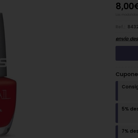
8,00
Las modalida
Ref.:
843
envío de
Cupones
Consi
5% de
7% de