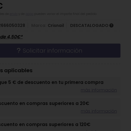
€
des de
envío
y de
pago
pueden variar el importe final del pedido.
2666050328
Marca:
Crisnail
DESCATALOGADO
sde
4,50
€
*
Solicitar información
 aplicables
gue 5 € de descuento en tu primera compra
más información
scuento en compras superiores a 20€
más información
scuento en compras superiores a 120€