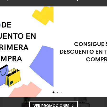
amiento?
s tus dudas.
REGALO ES
ducto descatalogado, recogida en tienda.
DESMAQUIL
 Uñas Rouge Sud nº 242
referencia 8432666050328, pertenece a la catego
nail Esmalte de Uñas Rouge Sud nº 242
en "Pies y Manos", "Esmalte de Uñas
VER PROMOCIONES