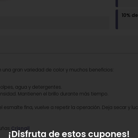
10% d
n una gran variedad de color y muchos beneficios:
golpes, agua y detergentes.
ensidad. Mantienen el brillo durante más tiempo.
 esmalte fina, vuelve a repetir la operación. Deja secar y l
 uñas
Crisnail
¡Disfruta de estos cupones!