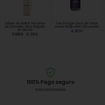
Lizbet de Belhé Secante
Ten Image Laca de Uñas
de Esmalte Ultra Rápido
Jewel Nailpolish Ultraviolet
XP Sêche
4,90€
7,98€
6,38€
100%
Pago seguro
máis información