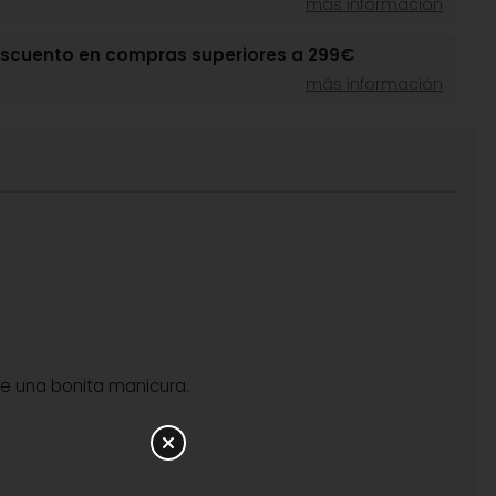
más información
escuento en compras superiores a 299€
más información
uce una bonita manicura.