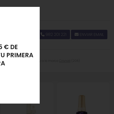
982 201 221
ENVIAR EMAIL
PONJA
LANTE
ría
Esmalte de Uñas
(251) y a la marca
Crisnail
(206).
".