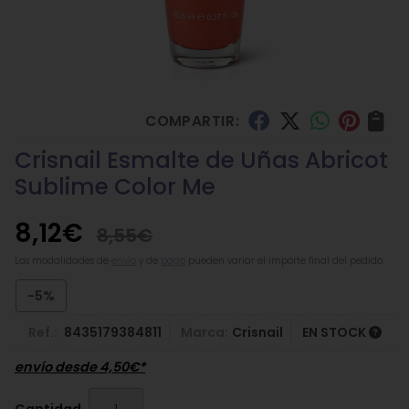
COMPARTIR:
Crisnail Esmalte de Uñas Abricot
Sublime Color Me
8,12
€
8,55
€
Las modalidades de
envío
y de
pago
pueden variar el importe final del pedido.
-5%
Ref.:
8435179384811
Marca:
Crisnail
EN STOCK
envío desde
4,50
€
*