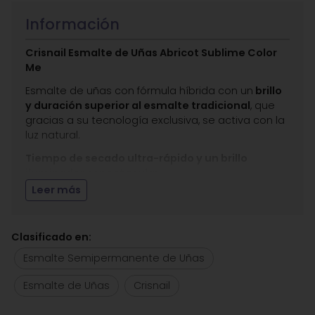
Información
Crisnail Esmalte de Uñas Abricot Sublime Color
Me
Esmalte de uñas con fórmula híbrida con un
brillo
y duración superior al esmalte tradicional
, que
gracias a su tecnología exclusiva, se activa con la
luz natural.
Tiempo de secado ultra-rápido y un brillo
iluminador espectacular.
Leer más
Otras ventajas del Esmalte de Uñas Color Me:
pincel plano con una ligera forma de abanico que
permite cubrir la uñas en tan sólo dos pasadas;
Clasificado en:
no deja rayas
por lo que se consigue un
esmaltado liso y uniforme
; No
necesita lámpara
Esmalte Semipermanente de Uñas
de secado.
Esmalte de Uñas
Crisnail
Aplicación: