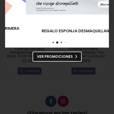
REGALO ESPONJA DESMAQUILLANTE
Crisnail Esmalte
Crisnail Esmalte
Semipermanente The
Semipermanente The
Base Coat Gel ColorLast
Top Coat Gel ColorLast
VER PROMOCIONES
13,00€
13,00€
Comprar
Comprar
¡Síguenos en las redes!