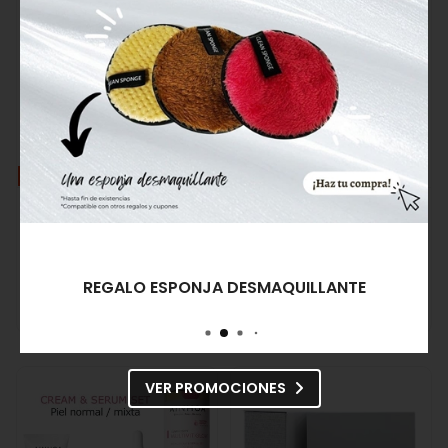
OFERTA
Montibello Pack Purifiying
BIO MER Crema
Hydra Gel Re-equilibrium
Seborreguladora Regul Oil
Marine Cell
39,20€
63,25€
59,95€
REGALO ESPONJA DESMAQUILLANTE
Comprar
Comprar
VER PROMOCIONES