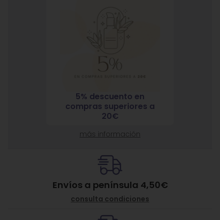
5% descuento en
7% 
nja
compras superiores a
compra
ante
20€
más información
Envíos a península 4,50€
consulta condiciones