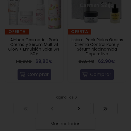
OFERTA
OFERTA
Ainhoa Cosmetics Pack
Isséimi Pack Pieles Grasas
Crema y Sérum Multivit
Crema Control Pore y
Glow + Emulsión Solar SPF
Sérum Niacinamida
50+
Depurative
69,80€
62,90€
119,60€
86,54€
Comprar
Comprar
Página 1 de 6
Mostrar todos