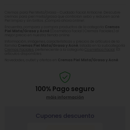
Cremas para Piel Mixta/Grasa - Cuidado Facial Antiacné. Descubre
cremas para piel mixta/grasa que controlan sebo y reducen acné.
Piel limpia y sin brillos. ¡Compra ahora online!.
Encuentra, compara y compra productos de la categoría
Cremas
Piel Mixta/Grasa y Acné
(Cosmética Facial | Cremas Faciales) al
mejor precio en nuestra tienda online.
Información, imágenes, características y precios de artículos de la
familia
Cremas Piel Mixta/Grasa y Acné
, listada en la subcategoría
Cremas Faciales
, perteneciente a la categoría
Cosmética Facial
. 101
artículos disponibles.
Novedades, outlet y ofertas en
Cremas Piel Mixta/Grasa y Acné
.
100%
Pago seguro
máis información
Cupones descuento