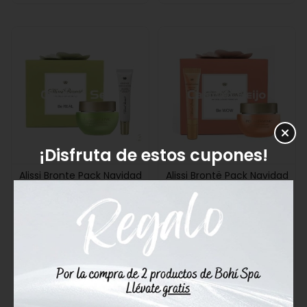
¡Disfruta de estos cupones!
Alissi Bronte Pack Navidad
Alissi Brontë Pack Navidad
Be Real Crema Hidroxy
Be Wow Polivitaminic
Lime + Contorno Essence
Crema Medianoche +
Contorno
64,95€
64,95€
Comprar
Comprar