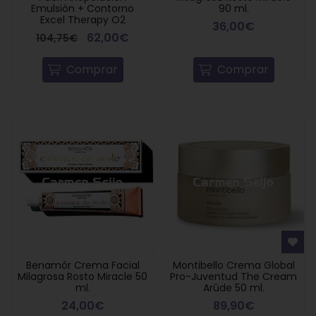
Emulsión + Contorno
90 ml.
Excel Therapy O2
36,00€
62,00€
104,75€
Comprar
Comprar
Benamôr Crema Facial
Montibello Crema Global
Milagrosa Rosto Miracle 50
Pro-Juventud The Cream
ml.
Arûde 50 ml.
24,00€
89,90€