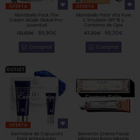
OFERTA
OFERTA
Montibello Pack The
Montibello Pack Vita Pure
Cream Arûde Global Pro-
C Emulsión SPF 15 y
Juventud
Contorno de Ojos
89,90€
56,20€
131,00€
97,30€
Comprar
Comprar
OUTLET
OFERTA
Germaine de Capuccini
Benamôr Crema Facial
Pack Antipolución
Milagrosa Rosto Miracle