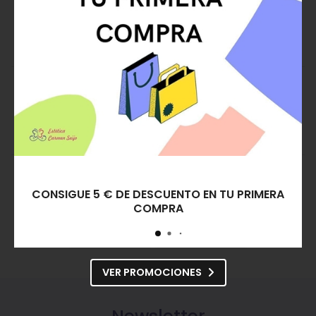
Envío gratis a partir de
40
€
*
consulta condiciones
¡Síguenos en las redes!
REGALO ESPONJA DESMAQUILLANTE
¿Necesitas ayuda?
982 201 221
ENVIAR EMAIL
VER PROMOCIONES