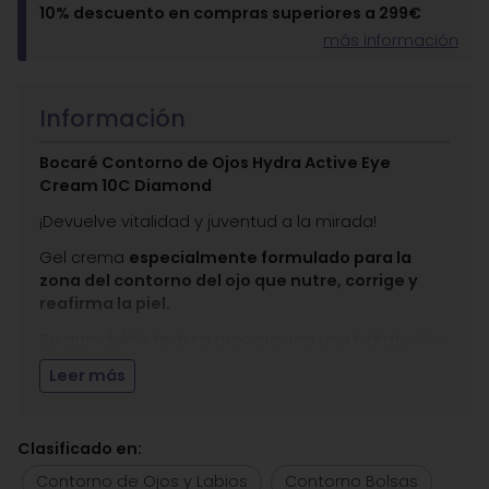
10% descuento en compras superiores a 299€
más información
Información
Bocaré Contorno de Ojos Hydra Active Eye
Cream 10C Diamond
¡Devuelve vitalidad y juventud a la mirada!
Gel crema
especialmente formulado para la
zona del contorno del ojo que nutre, corrige y
reafirma la piel.
Su agradable textura proporciona una hidratación
intensa para atenuar los signos de fatiga y reducir
Leer más
la apariencia de bolsas y ojeras.
Enriquecido con la tecnología EBP Diamond y otros
activos vegetales, como el extracto de alga
Clasificado en:
Dunaliella Salina, previene y trata las arrugas al
Contorno de Ojos y Labios
Contorno Bolsas