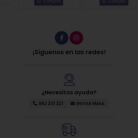
Comprar
Comprar
Presentación:
Envase de 30 ml.
Ingredientes
: Aqua (Water), Propylene Glycol,
Coco-Caprylate/Caprate, Pentylene Glycol,
Glycerin, Polyacrylamide, Butyrospermum Parkii
Butter, Niacinamide, Palmitoyl Pentapeptide-4,
Panthenol, Sodium Hyaluronate, Dunaliella Salina
Extract, Glyceryl Caprylate, C13-14 Isoparaffin,
¡Síguenos en las redes!
Palmitoyl Tripeptide-5, Ethylhexylglycerin, Caprylyl
Glycol, Xanthan Gum, Butanediol, Polysorbate 20,
Carbomer, Acetyl Tripeptide-108 N-Acetyl Lysyl
Glutamine, Diamond Powder, Copper Tripeptide-1,
Acrylates/C10-30 Alkyl Acrylate Crosspolymer,
Laureth-7, Tetrasodium EDTA, Disodium EDTA,
¿Necesitas ayuda?
Propanediol, Citric Acid, Benzoic Acid, Benzyl Alcohol.
982 201 221
ENVIAR EMAIL