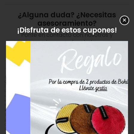
¿Alguna duda? ¿Necesitas
asesoramiento?
¡Disfruta de estos cupones!
Ponte en contacto con nosotros y
resolveremos tus dudas.
982 201 221
ENVIAR EMAIL
Arôms Natur Árbol de Té Aceite Esencial Bio. Protege y purifica tu piel
con el Aceite Esencial de Árbol de Té . Antimicrobiano, cicatrizante y
100% natural. Ideal para acné, hongos y heridas.
Comprar
Arôms Natur Árbol de Té Aceite Esencial Bio
con 5,00%
de descuento por
13,87
€
(antes
14,60
€
). Producto en stock, recogida
en tienda.
Precio, información, características e imágenes de
Arôms Natur
Árbol de Té Aceite Esencial Bio
referencia AROMS60370, EAN
8413568016697, pertenece a las categorías
Aceites Esenciales/
Absolutos
(80),
Cosmética Natural
(236) y
Cremas Naturales
(433) y
a la marca
Arôms Natur
(188).
Encuentra productos relacionados y de similares características a
Arôms Natur Árbol de Té Aceite Esencial Bio
en "Cosmética