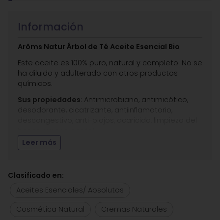
Información
Arôms Natur Árbol de Té Aceite Esencial Bio
Este aceite es 100% puro, natural y completo. No se
ha diluido y adulterado con otros productos
químicos.
Sus propiedades
: Antimicrobiano, antimicótico,
desodorante, cicatrizante, antiinflamatorio,
descongestivo, anti-piojos, acaricida, limpieza del
hogar, higiene dental.
Leer más
Entre sus
usos cosméticos
destacamos la
prevención y tratamiento de
hongos, psoriasis,
acné,
ampollas, rozaduras, herpes labial,
Clasificado en:
quemaduras, piojos, ácaros..
Aceites Esenciales/ Absolutos
Aplicación:
Difusión atmosférica, masaje y baño.
Puede utilizarse a dilución concentrada 1 gota por
Cosmética Natural
Cremas Naturales
1ml de aceite portador), dilución normal 1 gota por