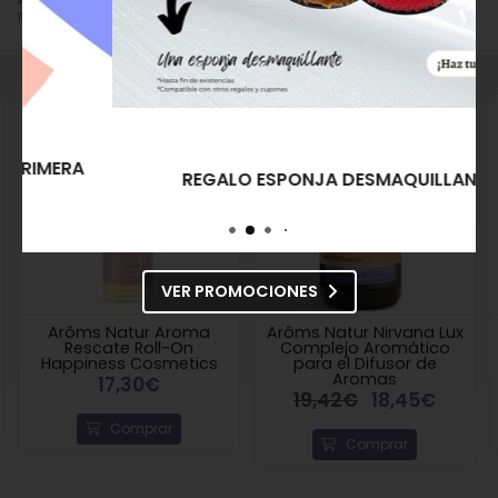
Natural", "Aceites Esenciales/ Absolutos".
REGALO ESPONJA DESMAQUILLANTE
VER PROMOCIONES
Arôms Natur Aroma
Arôms Natur Nirvana Lux
Rescate Roll-On
Complejo Aromático
Happiness Cosmetics
para el Difusor de
Aromas
17,30€
19,42€
18,45€
Comprar
Comprar