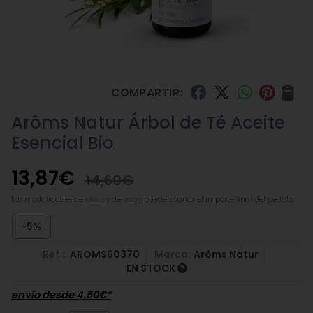
COMPARTIR:
Arôms Natur Árbol de Té Aceite
Esencial Bio
13,87
€
14,60
€
Las modalidades de
envío
y de
pago
pueden variar el importe final del pedido.
-5%
Ref.:
AROMS60370
Marca:
Arôms Natur
EN STOCK
envío desde
4,50
€
*