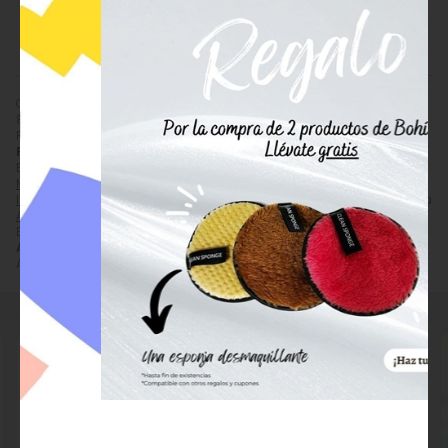
982 201 221
ENVIAR EMAIL
Comprar
Alissi Brontë Pack Maquillaje Age Defense SPF 50
por
89,65
€
. Producto descatalogado, recogida en tienda.
Precio, información, características e imágenes de
Alissi Brontë
Pack Maquillaje Age Defense SPF 50
referencia 8248520140357,
EAN 8248520140357, pertenece a las categorías
Maquillaje
(71),
Maquillaje de Pestañas y Cejas
(44),
Packs Ahorro
(362),
Corrector /
Iluminador de Ojos
(18) y
Pack Alissi Brontë y Thalissi
(41) y a la marca
Alissi Brontë
(105).
Encuentra productos relacionados y de similares características a
Alissi Brontë Pack Maquillaje Age Defense SPF 50
en "Packs
Ahorro".