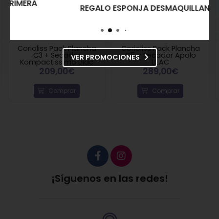
REGALO ESPONJA DESMAQUILLANTE
Corioliss Pack Plancha
Corioliss Pack Plancha
C3 + Secador
C5 y Secador Apolo
VER PROMOCIONES
Kompactissimo Lilac
LILAC
209,00€
289,00€
Comprar
Comprar
¡Síguenos en las redes!