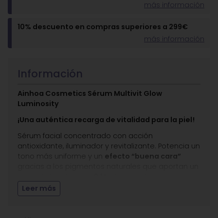
más información
10% descuento en compras superiores a 299€
más información
Información
Ainhoa Cosmetics Sérum Multivit Glow
Luminosity
¡Una auténtica recarga de vitalidad para la piel!
Sérum facial concentrado con acción
antioxidante, iluminador y revitalizante. Potencia un
tono más uniforme y un
efecto “buena cara”
gracias a los pigmentos naturales que aportan un
extra de luz al rostro.
94%
de ingredientes
naturales.
Leer más
Dermatológicamente testado en pieles sensibles.