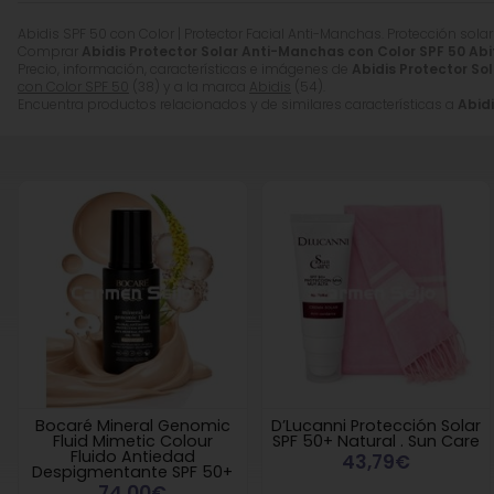
Abidis SPF 50 con Color | Protector Facial Anti-Manchas. Protección solar 
Comprar
Abidis Protector Solar Anti-Manchas con Color SPF 50 Ab
Precio, información, características e imágenes de
Abidis Protector So
con Color SPF 50
(38) y a la marca
Abidis
(54).
Encuentra productos relacionados y de similares características a
Abid
Bocaré Mineral Genomic
D’Lucanni Protección Solar
Fluid Mimetic Colour
SPF 50+ Natural . Sun Care
Fluido Antiedad
43,79€
Despigmentante SPF 50+
74,00€