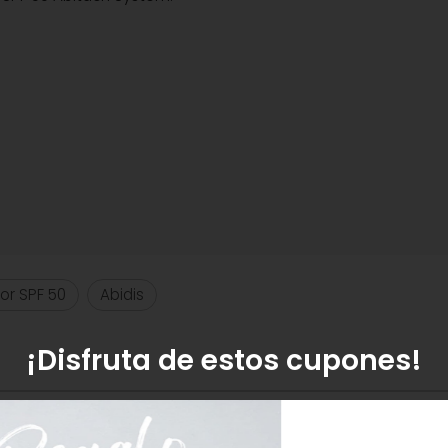
s y las grasas.
lor SPF 50
Abidis
a un acabado más jugoso y uniforme cuando el protector tien
educe inflamación post-solar.
r manchas. Minimiza rojeces y el tamaño de los poros. Refue
¡Disfruta de estos cupones!
anera uniforme en rostro, cuello y escote, evitando el conto