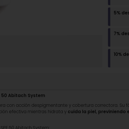
5% de
7% de
10% d
F 50 Abitach System
igera con acción despigmentante y cobertura correctora. Su f
ión efectiva mientras hidrata y
cuida la piel, previniendo
 SPF 50 Abitach System: