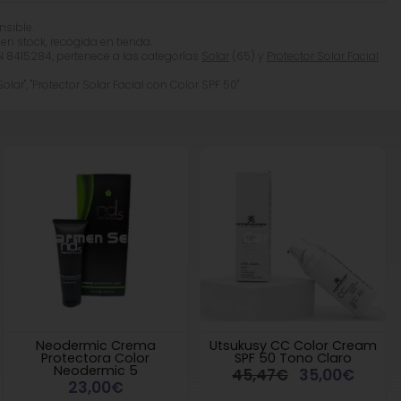
nsible.
 en stock, recogida en tienda.
N 8415284, pertenece a las categorías
Solar
(65) y
Protector Solar Facial
Solar", "Protector Solar Facial con Color SPF 50".
Neodermic Crema
Utsukusy CC Color Cream
Protectora Color
SPF 50 Tono Claro
Neodermic 5
45,47€
35,00€
23,00€