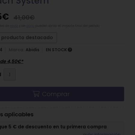
ach System
5
€
41,00
€
des de
envío
y de
pago
pueden variar el importe final del pedido.
producto destacado
4
Marca:
Abidis
EN STOCK
sde
4,50
€
*
d
Comprar
 aplicables
gue 5 € de descuento en tu primera compra
más información