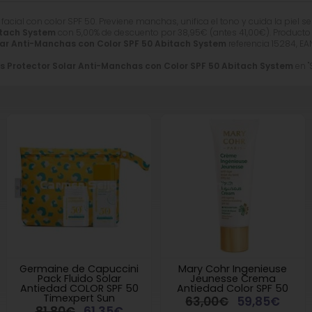
facial con color SPF 50. Previene manchas, unifica el tono y cuida la piel se
itach System
con 5,00% de descuento por
38,95
€
(antes
41,00
€
). Producto
lar Anti-Manchas con Color SPF 50 Abitach System
referencia 15284, EA
is Protector Solar Anti-Manchas con Color SPF 50 Abitach System
en "
Germaine de Capuccini
Mary Cohr Ingenieuse
Pack Fluido Solar
Jeunesse Crema
Antiedad COLOR SPF 50
Antiedad Color SPF 50
Timexpert Sun
63,00€
59,85€
81,80€
61,35€