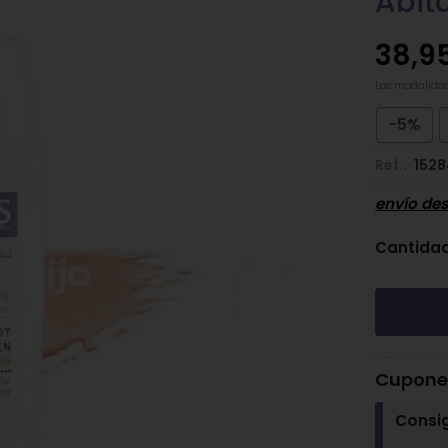
Abit
38,9
Las modalida
-5%
Ref.:
1528
envío de
Cantida
Cupones
Consi