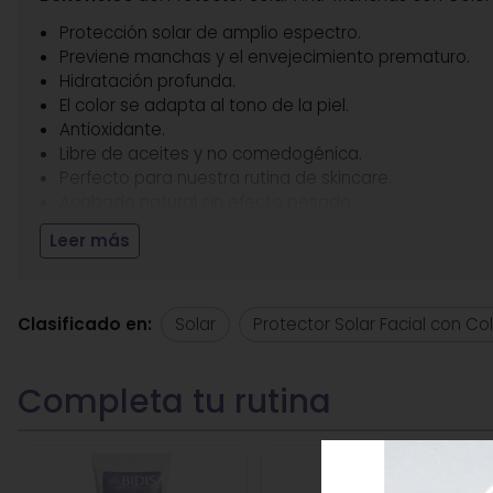
Protección solar de amplio espectro.
Previene manchas y el envejecimiento prematuro.
Hidratación profunda.
El color se adapta al tono de la piel.
Antioxidante.
Libre de aceites y no comedogénica.
Perfecto para nuestra rutina de skincare.
Acabado natural sin efecto pesado.
Indicado para todo tipo de pieles, incluso las sensible
Leer más
Entre sus
principios activos
destacamos:
Clasificado en:
Solar
Protector Solar Facial con Co
Ácido Hialurónico: Hidratación profunda. Contribuye 
Vitamina E: Protege frente al fotoenvejecimiento y r
Niacinamida: Activo despigmentante, ayuda a preveni
Aplicación:
Aplicar por la mañana, distribuyendo de m
completa absorción.