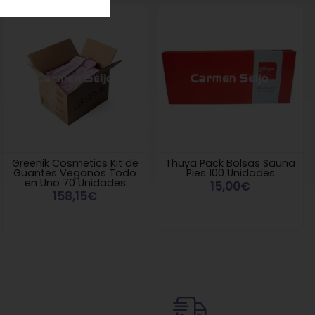
Greenik Cosmetics Kit de
Thuya Pack Bolsas Sauna
Guantes Veganos Todo
Pies 100 Unidades
en Uno 70 Unidades
15,00€
158,15€