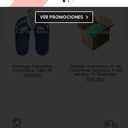
VER PROMOCIONES
Footlogix Sandalias
Greenik Cosmetics Kit de
Comfeeze Talla 40
Calcetines Veganos Todo
en Uno 70 Unidades
30,00€
158,15€