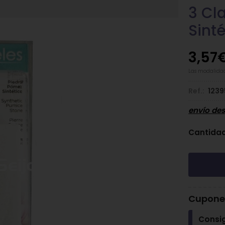
3 Cl
Sint
3,57
Las modalida
Ref.:
1239
envío de
Cantida
Cupones
Consi