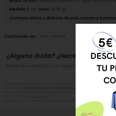
Modo de uso
: Hidratar la piedra con agua tibia, frota
Medida
: 8 cm.
Peso
: 34,66 gr.
¡Compra ahora y disfruta de pies suaves y bonitos
Clasificado en:
Pies y Manos
Accesorios para Mani
¿Alguna duda? ¿Necesitas asesor
CONSIGUE 5 € DE
Ponte en contacto con nosotros y resolveremo
UENTO EN TU PRIMERA
COMPRA
3 Claveles Piedra Pómez 8 cm - Carmen Seijo. Piedra Pómez 3 Claveles 
Comprar
3 Claveles Piedra Pómez Sintética 8 cm.
por
3,57
€
. Product
Precio, información, características e imágenes de
3 Claveles Piedra P
(40) y a la marca
3 Claveles
(9).
Encuentra productos relacionados y de similares características a
3 Cl