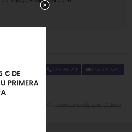
piel. Enjuaga y deja secar al aire.
982 201 221
ENVIAR EMAIL
PONJA
LANTE
s categorías
Pies y Manos
(33) y
Accesorios para Manicura y Pedicura