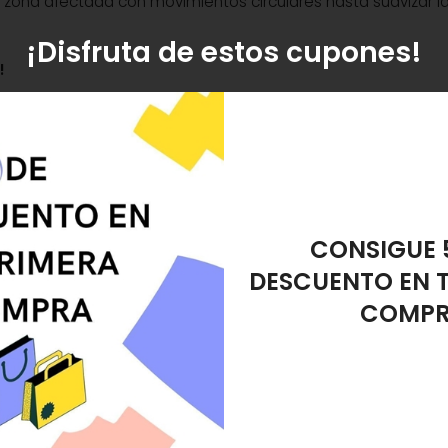
 la zona afectada con movimientos circulares hasta suavizar la 
¡Disfruta de estos cupones!
!
cura y Pedicura
3 Claveles
amiento?
s tus dudas.
REGALO ES
DESMAQUIL
8 cm: elimina durezas y suaviza pies. ¡Compra en Carmen Seijo!
o en stock, recogida en tienda.
ómez Sintética 8 cm.
referencia 12395, EAN 8410990123955, pertenece a la
aveles Piedra Pómez Sintética 8 cm.
en "Pies y Manos".