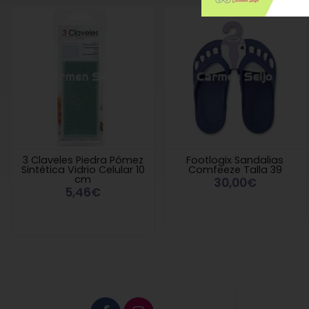
3 Claveles Piedra Pómez
Footlogix Sandalias
Sintética Vidrio Celular 10
Comfeeze Talla 39
cm
30,00€
5,46€