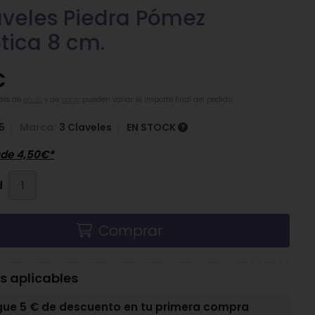
aveles Piedra Pómez
ética 8 cm.
€
des de
envío
y de
pago
pueden variar el importe final del pedido.
5
Marca:
3 Claveles
EN STOCK
sde
4,50
€
*
d
Comprar
 aplicables
gue 5 € de descuento en tu primera compra