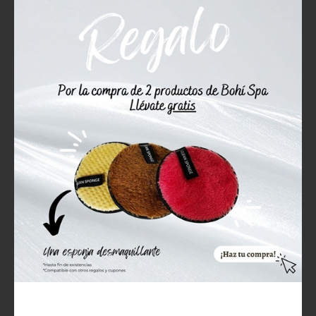
ENTRADAS RELACIONADAS
¿Piel grasa en verano?
¿Por qué la cosmética
Cómo mantener los
Refill y natural son unas
brillos a raya
aliadas para el
planeta?
08/07/2026
22/04/2026