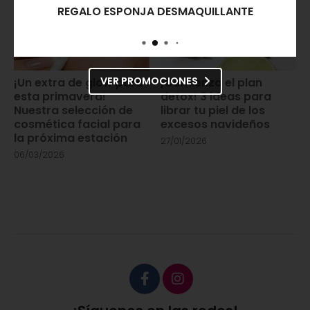
REGALO ESPONJA DESMAQUILLANTE
VER PROMOCIONES
¡Un extra de glow para
¡Comienza el plan
esta primavera!
detox! 3 ideas para
Nuestra selección de
librar tu piel de los
cosmética facial para
excesos navideños
la próxima estación
27/01/2026
06/03/2026