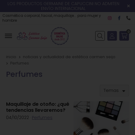
LOS PRODUCTOS GERMAINE DE CAPUCCINI NO ADMITEN
ENVÍO INTERNACIONAL
Cosmética corporal, facial, maquillaje... para mujer y
hombre
0
Buscar
inicio
noticias y actualidad de estética carmen seijo
Perfumes
Perfumes
Temas
Maquillaje de otoño: ¿qué
tendencias llevaremos?
04/10/2022
·
Perfumes