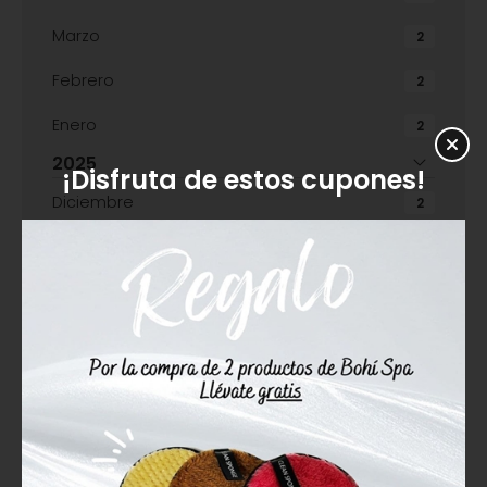
Marzo
2
Febrero
2
Enero
2
2025
¡Disfruta de estos cupones!
Diciembre
2
Noviembre
2
Octubre
2
Septiembre
3
Julio
2
Junio
2
Mayo
2