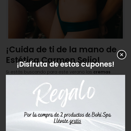
¡Cuida de ti de la mano de
Estética Carmen Seijo!
¡Disfruta de estos cupones!
Si estás buscando para este verano las
cremas
reafirmantes o antiestrías
que te ayuden a mostrar
tu mejor silueta en los días de playa y en los diferentes
eventos no dudes en visitar nuestra
tienda online de
estética
en la que contamos productos de las
mejores firmas del sector a precios increíbles.
Además, si tienes dudas sobre la crema o el producto
que mejor se adapta a ti y a las características de tu
cuerpo no dudes en ponerte en contacto con