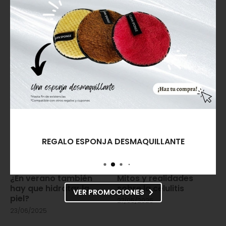
Estética Carmen Seijo
, estaremos encantados de
poder asesorarte de manera totalmente
personalizada.
ENTRADAS RELACIONADAS
REGALO ESPONJA DESMAQUILLANTE
¿En verano también
Mitos y realidades
hay que hidratar la
sobre la celulitis
VER PROMOCIONES
piel?
27/05/2025
23/06/2025