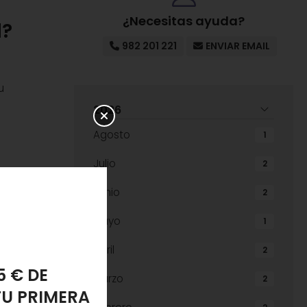
¿Necesitas ayuda?
l?
982 201 221
ENVIAR EMAIL
u
2026
Agosto
1
Julio
2
ara su
Junio
2
Mayo
1
azones:
Abril
2
Marzo
2
PONJA