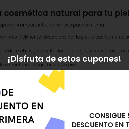
a cosmética natural para tu pie
proporciona importantes beneficios para la misma:
 son más fácilmente absorbidos por la piel, lo que aumenta s
 reduce el riesgo de irritaciones, alergias y otros problemas
¡Disfruta de estos cupones!
a a mantener el equilibrio de la piel.
an a la piel vitaminas, minerales y antioxidantes esenciales p
iente
de nosotros, sino también del planeta, por las siguientes r
ucción respetuosos con el medio ambiente.
REGALO ES
turales se descomponen sin contaminar el medio ambiente.