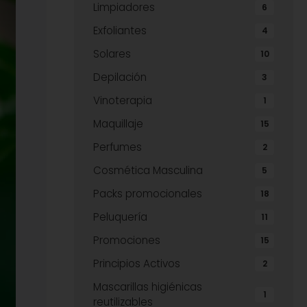
Limpiadores
6
Exfoliantes
4
Solares
10
Depilación
3
Vinoterapia
1
Maquillaje
15
Perfumes
2
Cosmética Masculina
5
Packs promocionales
18
Peluquería
11
Promociones
15
Principios Activos
2
Mascarillas higiénicas
1
reutilizables