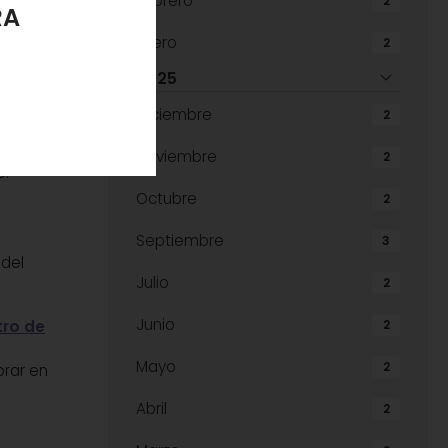
LANTE
Febrero
2
Enero
2
2025
tes que
Diciembre
2
Noviembre
2
o.
Octubre
2
Septiembre
3
 del
Julio
2
Junio
tro de
2
Mayo
2
orar en
Abril
2