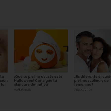
sta
¡Que tu piel no asuste este
¿Es diferente el cui
cción
Halloween! Consigue tu
piel masculina y de 
 la
skincare definitiva
femenina?
23/10/2025
29/09/2025