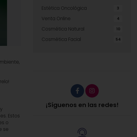
Estética Oncológica
3
Venta Online
4
Cosmética Natural
10
Cosmética Facial
54
ambiente,
elo!
¡Síguenos en las redes!
 y
es. Estos
es o
e se