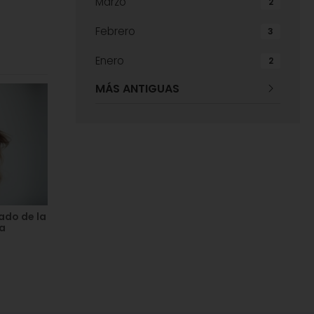
Marzo
2
Febrero
3
Enero
2
MÁS ANTIGUAS
dado de la
la