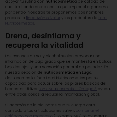
apoyar tu rutina con
nutricosmética
de calidad de
nuestra tienda online con la que limpiar el organismo
por dentro. Nosotras te proponemos dos nombres
propios: la
línea Arôms Natur
y los productos de
Lomi
Nutricosmetics
.
Drena, desinflama y
recupera la vitalidad
Los excesos de sal y alcohol suelen provocar una
inflamación de bajo grado que se manifiesta en bolsas
bajo los ojos y una sensación general de pesadez. En
nuestra sección de
nutricosmética en Lugo
,
destacamos la línea Lomi Nutricosmetics por su
capacidad para actuar sobre los pilares básicos del
bienestar. Utilizar
Lomi Nutricosmetics Omega 3
ayuda,
entre otras cosas, a reducir la inflamación global.
Si además de la piel notas que tu cuerpo está
cansado o tus articulaciones sufren,
combinar el
colágeno con magnesio
(Colagen-MG) te ayudará a