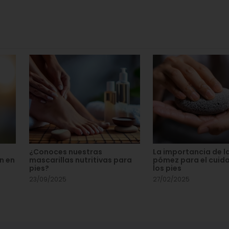
:
¿Conoces nuestras
La importancia de l
n en
mascarillas nutritivas para
pómez para el cuid
pies?
los pies
23/09/2025
27/02/2025