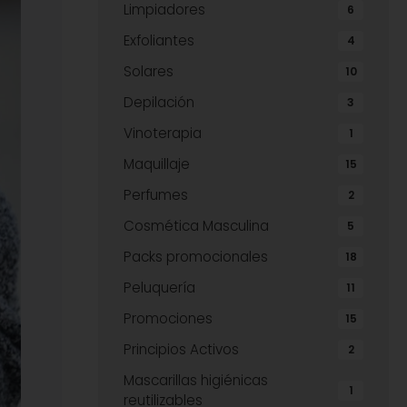
Limpiadores
6
Exfoliantes
4
Solares
10
Depilación
3
Vinoterapia
1
Maquillaje
15
Perfumes
2
Cosmética Masculina
5
Packs promocionales
18
Peluquería
11
Promociones
15
Principios Activos
2
Mascarillas higiénicas
1
reutilizables