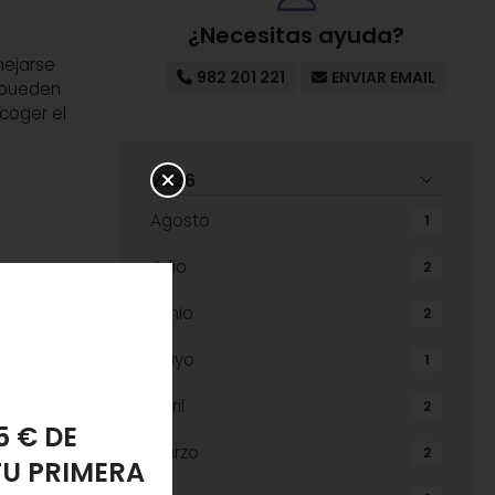
¿Necesitas ayuda?
nejarse
982 201 221
ENVIAR EMAIL
 pueden
 coger el
2026
Agosto
1
Julio
2
ortante
Junio
2
Mayo
1
Abril
2
os al
PONJA
Marzo
s
2
los
LANTE