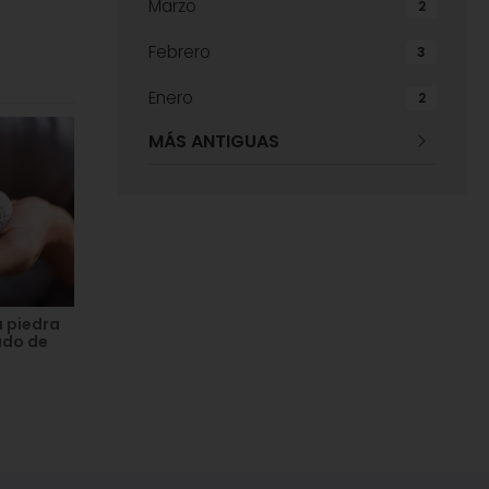
Marzo
2
Febrero
3
Enero
2
MÁS ANTIGUAS
a piedra
ado de