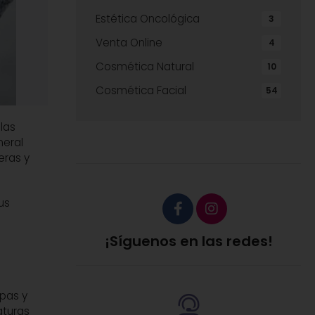
Estética Oncológica
3
Venta Online
4
Cosmética Natural
10
Cosmética Facial
54
las
neral
eras y
us
¡Síguenos en las redes!
apas y
aturas