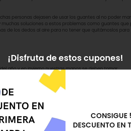
muchas personas dejasen de usar los guantes al no poder ma
 hay muchas soluciones a estos problemas como guantes que
as de los dedos al aire para no tener que quitárnoslos para
¡Disfruta de estos cupones!
del año y en invierno nuestras manos se deben tomar
l día
cremas hidratantes especiales para manos
es imp
resecarse y sufrir sabañones, irritación o rojeces.
nvierno, sobre todo si vamos a estar mucho tiempo expuest
REGALO ES
 piel se avejente y se seque, por eso una crema protectora e
ble si acudimos a la nieve a esquiar, pues el peligro con 
DESMAQUIL