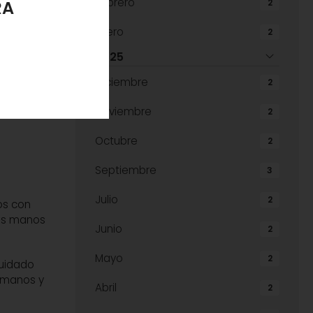
Febrero
2
Enero
2
2025
eratura,
Diciembre
2
más
Noviembre
ecuado
.
2
Octubre
2
Septiembre
3
Julio
2
nos con
ras manos
Junio
2
Mayo
2
cuidado
e manos y
Abril
2